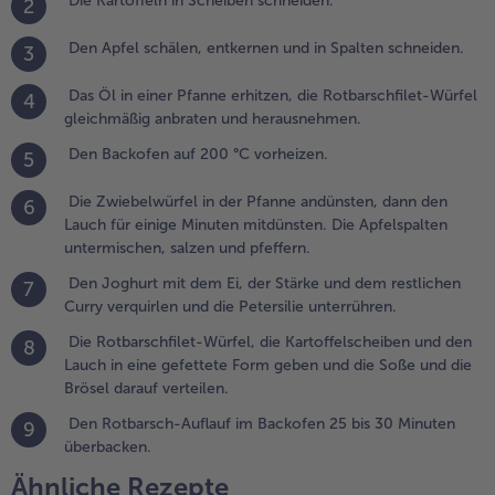
Die Kartoffeln in Scheiben schneiden.
2
ann den
auch für
Den Apfel schälen, entkernen und in Spalten schneiden.
3
inige
inuten
Das Öl in einer Pfanne erhitzen, die Rotbarschfilet-Würfel
4
itdünsten.
gleichmäßig anbraten und herausnehmen.
ie
pfelspalten
Den Backofen auf 200 °C vorheizen.
5
ntermischen,
alzen und
Die Zwiebelwürfel in der Pfanne andünsten, dann den
6
feffern.
Lauch für einige Minuten mitdünsten. Die Apfelspalten
untermischen, salzen und pfeffern.
Den Joghurt mit dem Ei, der Stärke und dem restlichen
7
en
Curry verquirlen und die Petersilie unterrühren.
oghurt mit
em Ei, der
Die Rotbarschfilet-Würfel, die Kartoffelscheiben und den
8
tärke und
Lauch in eine gefettete Form geben und die Soße und die
em
Brösel darauf verteilen.
estlichen
Den Rotbarsch-Auflauf im Backofen 25 bis 30 Minuten
9
urry
überbacken.
erquirlen
nd die
Ähnliche Rezepte