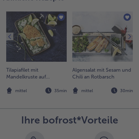
etersilie
nterrühren.
.
ie
otbarschfilet-
ürfel, die
artoffelscheiben
nd den Lauch in
ine gefettete
orm geben und
Tilapiafilet mit
Algensalat mit Sesam und
ie Soße und die
Mandelkruste auf
Chili an Rotbarsch
rösel darauf
Blattspinat
erteilen.
n
mittel
35min
mittel
30min
.
en
otbarsch-
Ihre bofrost*Vorteile
uflauf im
ackofen
5 bis 30
inuten