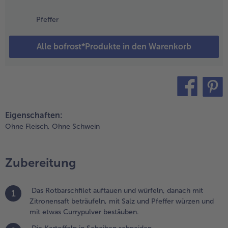
as Öl in einer
Pfeffer
fanne
rhitzen, die
otbarschfilet-
Alle bofrost*Produkte in den Warenkorb
ürfel
leichmäßig
nbraten und
erausnehmen.
.
teilen
pin it
Eigenschaften:
en
ackofen
Ohne Fleisch,
Ohne Schwein
uf 200
C
orheizen.
Zubereitung
.
ie
Das Rotbarschfilet auftauen und würfeln, danach mit
1
wiebelwürfel
Zitronensaft beträufeln, mit Salz und Pfeffer würzen und
n der Pfanne
mit etwas Currypulver bestäuben.
ndünsten,