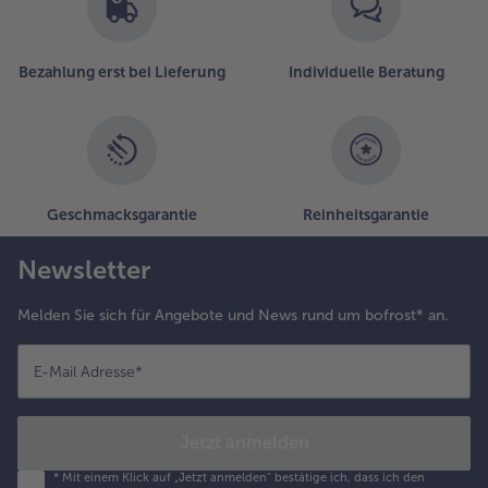
berbacken.
Bezahlung erst bei Lieferung
Individuelle Beratung
Geschmacksgarantie
Reinheitsgarantie
Newsletter
Melden Sie sich für Angebote und News rund um bofrost* an.
E-Mail Adresse
*
Jetzt anmelden
*
Mit einem Klick auf „Jetzt anmelden" bestätige ich, dass ich den