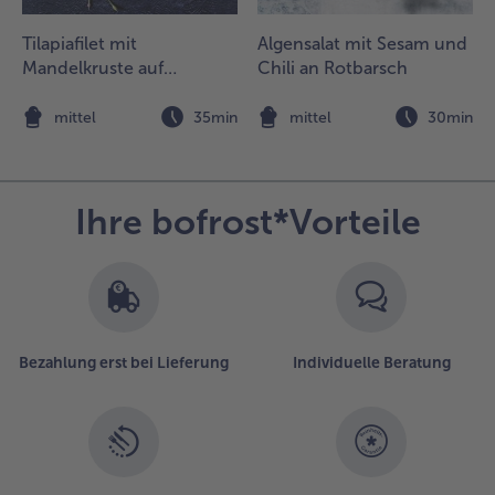
.
Tilapiafilet mit
Algensalat mit Sesam und
as Blech
ieder in
Mandelkruste auf
Chili an Rotbarsch
en Ofen
Blattspinat
chieben
n
mittel
35min
mittel
30min
nd den
isch etwa
0
inuten
Ihre bofrost*Vorteile
aren. Zu
em
otbarsch
it
horizo-
röseln
Bezahlung erst bei Lieferung
Individuelle Beratung
chmeckt
in grüner
alat (z.B.
ollo
osso
alat), mit