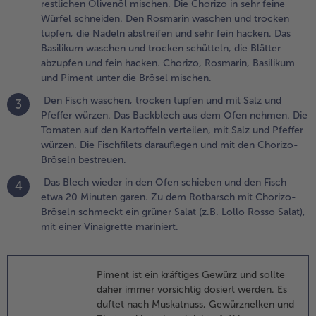
restlichen Olivenöl mischen. Die Chorizo in sehr feine
aschen und
Würfel schneiden. Den Rosmarin waschen und trocken
rocken
tupfen, die Nadeln abstreifen und sehr fein hacken. Das
chütteln, die
Basilikum waschen und trocken schütteln, die Blätter
lätter
abzupfen und fein hacken. Chorizo, Rosmarin, Basilikum
bzupfen und
und Piment unter die Brösel mischen.
ein hacken.
horizo,
Den Fisch waschen, trocken tupfen und mit Salz und
3
osmarin,
Pfeffer würzen. Das Backblech aus dem Ofen nehmen. Die
asilikum und
Tomaten auf den Kartoffeln verteilen, mit Salz und Pfeffer
iment unter
würzen. Die Fischfilets darauflegen und mit den Chorizo-
ie Brösel
Bröseln bestreuen.
ischen.
Das Blech wieder in den Ofen schieben und den Fisch
4
etwa 20 Minuten garen. Zu dem Rotbarsch mit Chorizo-
.
Bröseln schmeckt ein grüner Salat (z.B. Lollo Rosso Salat),
en Fisch
mit einer Vinaigrette mariniert.
aschen,
rocken
upfen und
Piment ist ein kräftiges Gewürz und sollte
it Salz
daher immer vorsichtig dosiert werden. Es
nd Pfeffer
duftet nach Muskatnuss, Gewürznelken und
ürzen.