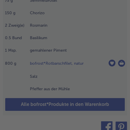
75
g
Semmelbrösel
chneiden. Die
artoffelscheiben
150
g
Chorizo
n einer Schüssel
n der Hälfte des
2
Zweig(e)
Rosmarin
livenöls
enden, mit Salz
0.5
Bund
Basilikum
nd Pfeffer
ürzen. Die
1
Msp.
gemahlener Piment
artoffelscheiben
uf einem
ackblech
800
g
bofrost*Rotbarschfilet, natur
erteilen und im
fen auf der
Salz
ittleren
chiene etwa 25
Pfeffer aus der Mühle
inuten backen.
Alle bofrost*Produkte in den Warenkorb
.
ie Tomaten
aschen und
n Scheiben
chneiden,