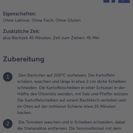
abei die
teilen
pin it
tielansätze
Eigenschaften:
ntfernen. Die
Ohne Laktose,
Ohne Fisch,
Ohne Gluten
emmelbrösel
it dem
Zusätzliche Zeit:
estlichen
plus Backzeit 45 Minuten,
Zeit zum Ziehen: 45 Min
livenöl
ischen. Die
horizo in
Zubereitung
ehr feine
ürfel
chneiden.
Den Backofen auf 200°C vorheizen. Die Kartoffeln
1
en Rosmarin
schälen, waschen und längs in etwa 2 cm dicke Scheiben
aschen und
schneiden. Die Kartoffelscheiben in einer Schüssel in der
rocken
Hälfte des Olivenöls wenden, mit Salz und Pfeffer würzen.
upfen, die
Die Kartoffelscheiben auf einem Backblech verteilen und
adeln
im Ofen auf der mittleren Schiene etwa 25 Minuten
bstreifen und
backen.
ehr fein
Die Tomaten waschen und in Scheiben schneiden, dabei
2
acken. Das
die Stielansätze entfernen. Die Semmelbrösel mit dem
asilikum