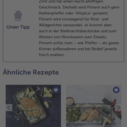
Zimt und hat einen leicht pfeffrigen
as
Geschmack. Deshalb wird Piment auch gern
ackblech
Nelkenpfeffer oder "Allspice" genannt.
us dem
Piment wird vorwiegend für Rind- und
fen
Wildgerichte verwendet, er kommt aber
ehmen.
Unser Tipp
auch in der Weihnachtsbackstube und zum
ie
Würzen von Wurstwaren zum Einsatz.
omaten
Piment sollte man – wie Pfeffer – als ganze
uf den
Körner aufbewahren und bei Bedarf jeweils
artoffeln
frisch mahlen.
erteilen,
it Salz
nd Pfeffer
Ähnliche Rezepte
ürzen.
ie
ischfilets
arauflegen
nd mit
en
horizo-
röseln
estreuen.