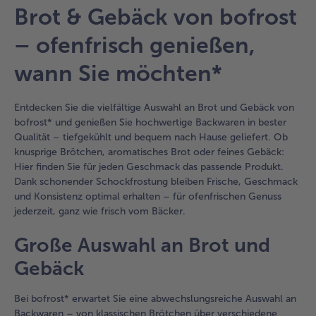
Artikel-
Brot & Gebäck von bofrost
Übersicht.
Es
– ofenfrisch genießen,
befinden
sich
wann Sie möchten*
26
Artikel
in
Entdecken Sie die vielfältige Auswahl an Brot und Gebäck von
der
bofrost* und genießen Sie hochwertige Backwaren in bester
Liste.
Qualität – tiefgekühlt und bequem nach Hause geliefert. Ob
knusprige Brötchen, aromatisches Brot oder feines Gebäck:
Hier finden Sie für jeden Geschmack das passende Produkt.
Dank schonender Schockfrostung bleiben Frische, Geschmack
und Konsistenz optimal erhalten – für ofenfrischen Genuss
jederzeit, ganz wie frisch vom Bäcker.
Große Auswahl an Brot und
Gebäck
Bei bofrost* erwartet Sie eine abwechslungsreiche Auswahl an
Backwaren – von klassischen Brötchen über verschiedene