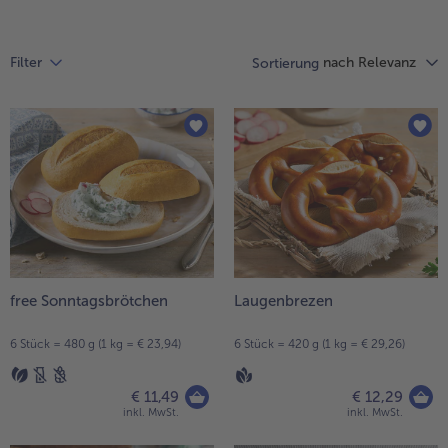
Liste.
alle Hausmannskost & Suppen
Obst
alle Obst
nach Relevanz
Brot & Gebäck
Filter
Sortierung
alle Brot & Gebäck
Süße Vielfalt
alle Süße Vielfalt
Confiserie & Feinkost
alle Confiserie & Feinkost
Wein & Spirituosen
alle Wein & Spirituosen
Küchenhelfer
alle Küchenhelfer
free Sonntagsbrötchen
Laugenbrezen
6 Stück = 480 g (1 kg = € 23,94)
6 Stück = 420 g (1 kg = € 29,26)
€ 11,49
€ 12,29
inkl. MwSt.
inkl. MwSt.