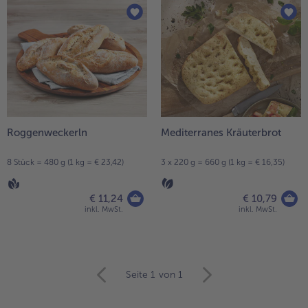
Roggenweckerln
Mediterranes Kräuterbrot
8 Stück = 480 g (1 kg = € 23,42)
3 x 220 g = 660 g (1 kg = € 16,35)
€ 11,24
€ 10,79
inkl. MwSt.
inkl. MwSt.
weiter
Seite 1
von 1
mit
der