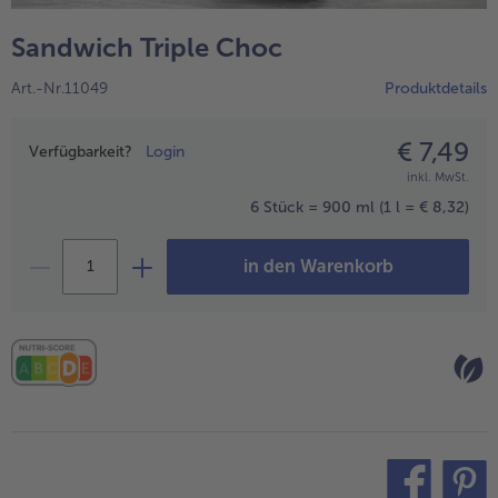
alle Hausmannskost & Suppen
Obst
Sandwich Triple Choc
alle Obst
Brot & Gebäck
Art.-Nr.11049
Produktdetails
alle Brot & Gebäck
Süße Vielfalt
alle Süße Vielfalt
€ 7,49
Preisangabe
Confiserie & Feinkost
Verfügbarkeit?
Login
inkl. MwSt.
alle Confiserie & Feinkost
Wein & Spirituosen
6 Stück = 900 ml
(1 l = € 8,32)
alle Wein & Spirituosen
Küchenhelfer
in den Warenkorb
alle Küchenhelfer