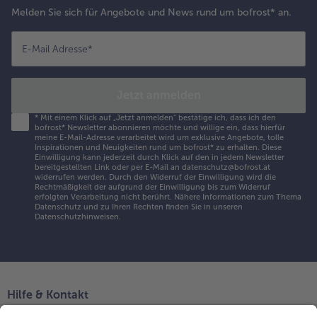
Melden Sie sich für Angebote und News rund um bofrost* an.
E-Mail Adresse
*
Jetzt anmelden
*
Mit einem Klick auf „Jetzt anmelden" bestätige ich, dass ich den
bofrost* Newsletter abonnieren möchte und willige ein, dass hierfür
meine E-Mail-Adresse verarbeitet wird um exklusive Angebote, tolle
Inspirationen und Neuigkeiten rund um bofrost* zu erhalten. Diese
Einwilligung kann jederzeit durch Klick auf den in jedem Newsletter
bereitgestellten Link oder per E-Mail an datenschutz@bofrost.at
widerrufen werden. Durch den Widerruf der Einwilligung wird die
Rechtmäßigkeit der aufgrund der Einwilligung bis zum Widerruf
erfolgten Verarbeitung nicht berührt. Nähere Informationen zum Thema
Datenschutz und zu Ihren Rechten finden Sie in unseren
Datenschutzhinweisen
.
Hilfe & Kontakt