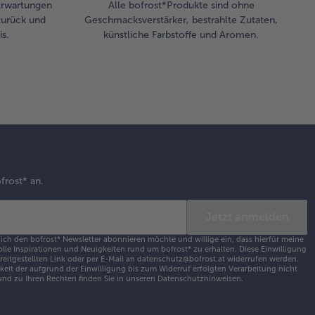
 Erwartungen
Alle bofrost*Produkte sind ohne
zurück und
Geschmacksverstärker, bestrahlte Zutaten,
s.
künstliche Farbstoffe und Aromen.
frost* an.
Jetzt anmelden
 ich den bofrost* Newsletter abonnieren möchte und willige ein, dass hierfür meine
olle Inspirationen und Neuigkeiten rund um bofrost* zu erhalten. Diese Einwilligung
ereitgestellten Link oder per E-Mail an datenschutz@bofrost.at widerrufen werden.
eit der aufgrund der Einwilligung bis zum Widerruf erfolgten Verarbeitung nicht
nd zu Ihren Rechten finden Sie in unseren
Datenschutzhinweisen
.