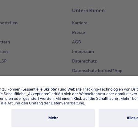
Unternehmen
 bestellen
Karriere
Presse
ättern
AGB
llen
Impressum
g_SP
Datenschutz
Datenschutz bofrost*App
en Kunden
Erklärung zur Barrierefreiheit