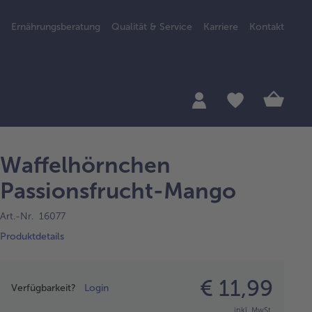
Ernährungsberatung
Qualität & Service
Karriere
Kontakt
Waffelhörnchen
Passionsfrucht-Mango
Art.-Nr. 16077
Produktdetails
Preisangabe
€ 11,99
Verfügbarkeit?
Login
inkl. MwSt.