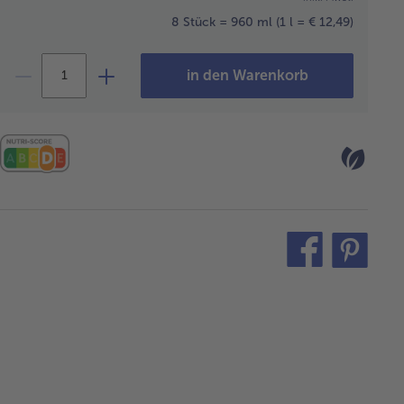
8 Stück = 960 ml
(1 l = € 12,49)
in den Warenkorb
teilen
pin
it