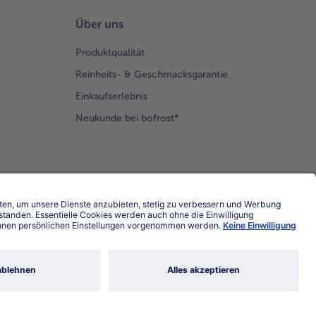
Über uns
Produktqualität
Reinheits- & Geschmacksgarantie
Einkaufserlebnis
Neukunde bei bofrost*
Land / Sprache wählen