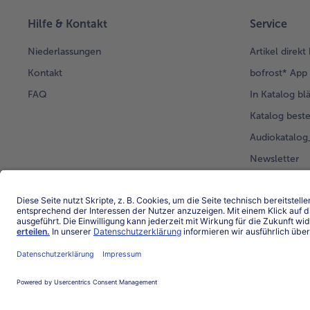
Hilfe & Kontakt
Service
Niederlassungen
Artikel direkt
Kontakt
bofrost* App
FAQ
In Katalog bl
Katalog beste
Audiokatalo
Newsletter
Kunden werb