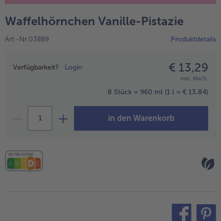
alle Hausmannskost & Suppen
Obst
Waffelhörnchen Vanille-Pistazie
alle Obst
Brot & Gebäck
Art.-Nr.03889
Produktdetails
alle Brot & Gebäck
Süße Vielfalt
alle Süße Vielfalt
€ 13,29
Preisangabe
Confiserie & Feinkost
Verfügbarkeit?
Login
inkl. MwSt.
alle Confiserie & Feinkost
Wein & Spirituosen
8 Stück = 960 ml
(1 l = € 13,84)
alle Wein & Spirituosen
Küchenhelfer
in den Warenkorb
alle Küchenhelfer