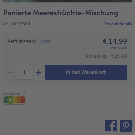
alle Hausmannskost & Suppen
Obst
Panierte Meeresfrüchte-Mischung
alle Obst
Brot & Gebäck
Art.-Nr.05504
Produktdetails
alle Brot & Gebäck
Süße Vielfalt
alle Süße Vielfalt
€ 14,99
Preisangabe
Confiserie & Feinkost
Verfügbarkeit?
Login
inkl. MwSt.
alle Confiserie & Feinkost
Wein & Spirituosen
500 g
(1 kg = € 29,98)
alle Wein & Spirituosen
Küchenhelfer
in den Warenkorb
alle Küchenhelfer