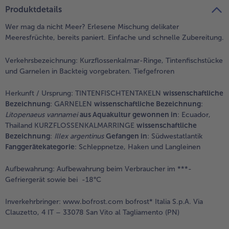
teilen
pin it
Produktdetails
Wer mag da nicht Meer? Erlesene Mischung delikater
Meeresfrüchte, bereits paniert. Einfache und schnelle Zubereitung.
Verkehrsbezeichnung:
Kurzflossenkalmar-Ringe, Tintenfischstücke
und Garnelen in Backteig vorgebraten. Tiefgefroren
Herkunft / Ursprung:
TINTENFISCHTENTAKELN
wissenschaftliche
Bezeichnung
:
GARNELEN
wissenschaftliche Bezeichnung
:
Litopenaeus vannamei
aus Aquakultur gewonnen in
: Ecuador,
Thailand KURZFLOSSENKALMARRINGE
wissenschaftliche
Bezeichnung
:
Illex argentinus
Gefangen in
: Südwestatlantik
Fanggerätekategorie
: Schleppnetze, Haken und Langleinen
Aufbewahrung:
Aufbewahrung beim Verbraucher im ***-
Gefriergerät sowie bei -18°C
Inverkehrbringer:
www.bofrost.com bofrost* Italia S.p.A. Via
Clauzetto, 4 IT – 33078 San Vito al Tagliamento (PN)