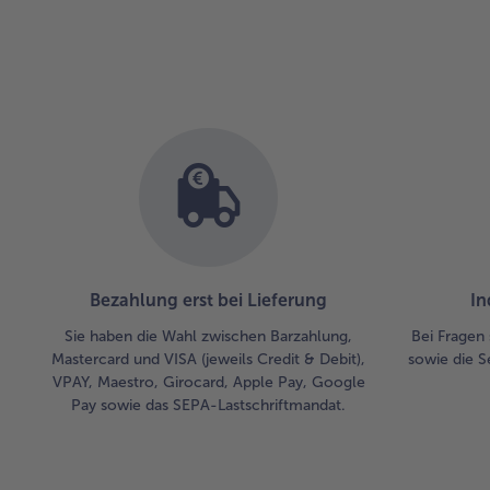
Übersicht.
Es
befinden
sich
163
Artikel
in
der
Liste.
Bezahlung erst bei Lieferung
In
Sie haben die Wahl zwischen Barzahlung,
Bei Fragen 
Mastercard und VISA (jeweils Credit & Debit),
sowie die S
VPAY, Maestro, Girocard, Apple Pay, Google
Pay sowie das SEPA-Lastschriftmandat.