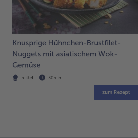
Knusprige Hühnchen-Brustfilet-
Nuggets mit asiatischem Wok-
Gemüse
mittel
30min
zum Rezept
weiter
mit
der
Artikel-