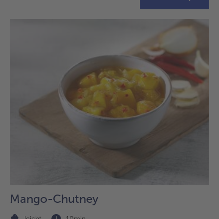
Mango-Chutney
leicht
10min