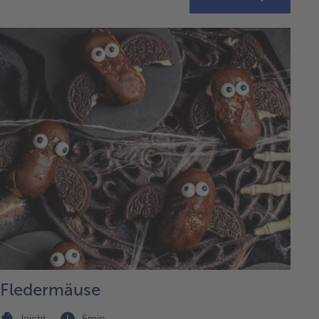
Fledermäuse
leicht
5min