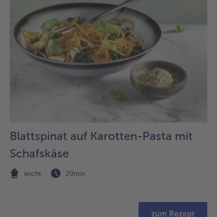
der
Liste.
Blattspinat auf Karotten-Pasta mit
Schafskäse
leicht
20min
zum Rezept