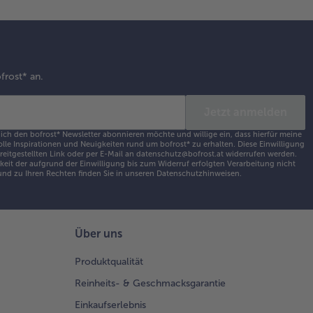
frost* an.
Jetzt anmelden
 ich den bofrost* Newsletter abonnieren möchte und willige ein, dass hierfür meine
olle Inspirationen und Neuigkeiten rund um bofrost* zu erhalten. Diese Einwilligung
ereitgestellten Link oder per E-Mail an datenschutz@bofrost.at widerrufen werden.
eit der aufgrund der Einwilligung bis zum Widerruf erfolgten Verarbeitung nicht
nd zu Ihren Rechten finden Sie in unseren
Datenschutzhinweisen
.
Über uns
Produktqualität
Reinheits- & Geschmacksgarantie
Einkaufserlebnis