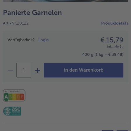
alle Hausmannskost & Suppen
Obst
Panierte Garnelen
alle Obst
Brot & Gebäck
Art.-Nr.20122
Produktdetails
alle Brot & Gebäck
Süße Vielfalt
alle Süße Vielfalt
€ 15,79
Preisangabe
Confiserie & Feinkost
Verfügbarkeit?
Login
inkl. MwSt.
alle Confiserie & Feinkost
Wein & Spirituosen
400 g
(1 kg = € 39,48)
alle Wein & Spirituosen
Küchenhelfer
in den Warenkorb
alle Küchenhelfer