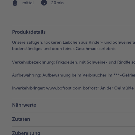
mittel
20min
Produktdetails
Unsere saftigen, lockeren Laibchen aus Rinder- und Schweinefasc
bodenständiges und doch feines Geschmackserlebnis.
Verkehrsbezeichnung:
Frikadellen, mit Schweine- und Rindfleisch
Aufbewahrung:
Aufbewahrung beim Verbraucher im ***-Gefrier
Inverkehrbringer:
www.bofrost.com bofrost* An der Oelmühle 6
Nährwerte
Zutaten
Zubereitung