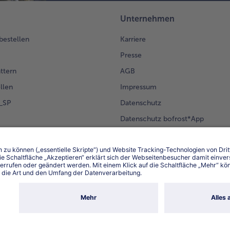
Unternehmen
 bestellen
Karriere
Presse
ättern
AGB
llen
Impressum
g_SP
Datenschutz
Datenschutz bofrost*App
en Kunden
Erklärung zur Barrierefreiheit