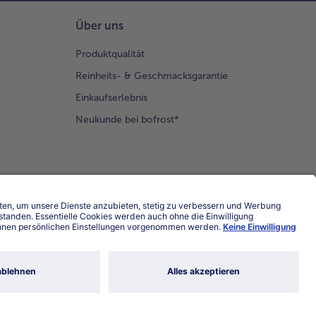
Über uns
Produktqualität
Reinheits- & Geschmacksgarantie
Einkaufserlebnis
Neukunde bei bofrost*
Land / Sprache wählen