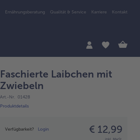
Ernährungsberatung
Qualität & Service
Karriere
Kontakt
Faschierte Laibchen mit
Zwiebeln
Art.-Nr. 01428
Produktdetails
Preisangabe
€ 12,99
Verfügbarkeit?
Login
inkl. MwSt.