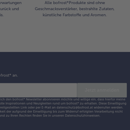
 Erwartungen
Alle bofrost*Produkte sind ohne
zurück und
Geschmacksverstärker, bestrahlte Zutaten,
s.
künstliche Farbstoffe und Aromen.
frost* an.
Jetzt anmelden
 ich den bofrost* Newsletter abonnieren möchte und willige ein, dass hierfür meine
olle Inspirationen und Neuigkeiten rund um bofrost* zu erhalten. Diese Einwilligung
ereitgestellten Link oder per E-Mail an datenschutz@bofrost.at widerrufen werden.
eit der aufgrund der Einwilligung bis zum Widerruf erfolgten Verarbeitung nicht
nd zu Ihren Rechten finden Sie in unseren
Datenschutzhinweisen
.