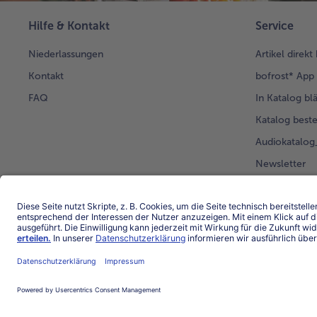
Hilfe & Kontakt
Service
Niederlassungen
Artikel direkt
Kontakt
bofrost* App
FAQ
In Katalog bl
Katalog beste
Audiokatalo
Newsletter
Kunden werb