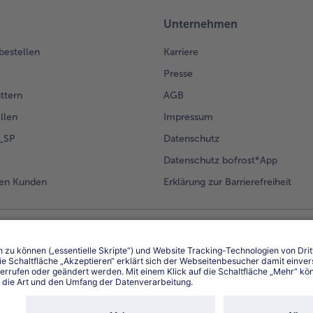
Unternehmen
 bestellen
Karriere
Presse
ättern
AGB
llen
Impressum
g_SP
Datenschutz
Datenschutz bofrost*App
en Kunden
Erklärung zur Barrierefreiheit