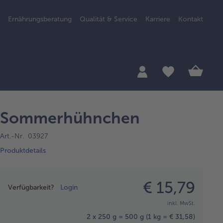
Ernährungsberatung
Qualität & Service
Karriere
Kontakt
Sommerhühnchen
Art.-Nr. 03927
Produktdetails
Preisangabe
€ 15,79
Verfügbarkeit?
Login
inkl. MwSt.
2 x 250 g = 500 g
(1 kg = € 31,58)