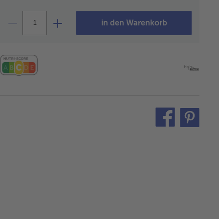
in den Warenkorb
teilen
pin
it