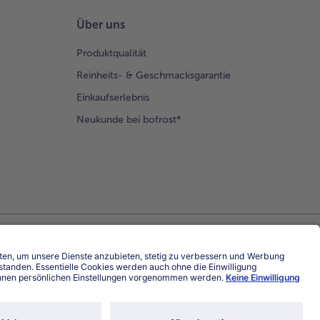
Über uns
Produktqualität
Reinheits- & Geschmacksgarantie
Einkaufserlebnis
Neukunde bei bofrost*
Land / Sprache wählen