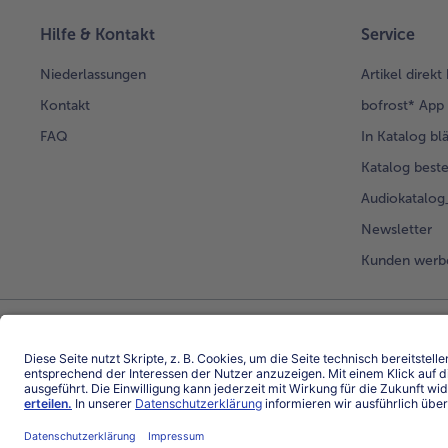
Hilfe & Kontakt
Service
Niederlassungen
Artikel direkt
Kontakt
bofrost* App
FAQ
In Katalog bl
Katalog beste
Audiokatalo
Newsletter
Kunden werb