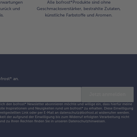
 Erwartungen
Alle bofrost*Produkte sind ohne
zurück und
Geschmacksverstärker, bestrahlte Zutaten,
s.
künstliche Farbstoffe und Aromen.
frost* an.
Jetzt anmelden
 ich den bofrost* Newsletter abonnieren möchte und willige ein, dass hierfür meine
olle Inspirationen und Neuigkeiten rund um bofrost* zu erhalten. Diese Einwilligung
ereitgestellten Link oder per E-Mail an datenschutz@bofrost.at widerrufen werden.
eit der aufgrund der Einwilligung bis zum Widerruf erfolgten Verarbeitung nicht
nd zu Ihren Rechten finden Sie in unseren
Datenschutzhinweisen
.