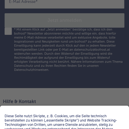
E-Mail Adresse
*
Jetzt anmelden
*
Mit einem Klick auf „Jetzt anmelden" bestätige ich, dass ich den
bofrost* Newsletter abonnieren möchte und willige ein, dass hierfür
meine E-Mail-Adresse verarbeitet wird um exklusive Angebote, tolle
Inspirationen und Neuigkeiten rund um bofrost* zu erhalten. Diese
Einwilligung kann jederzeit durch Klick auf den in jedem Newsletter
bereitgestellten Link oder per E-Mail an datenschutz@bofrost.at
widerrufen werden. Durch den Widerruf der Einwilligung wird die
Rechtmäßigkeit der aufgrund der Einwilligung bis zum Widerruf
erfolgten Verarbeitung nicht berührt. Nähere Informationen zum Thema
Datenschutz und zu Ihren Rechten finden Sie in unseren
Datenschutzhinweisen
.
Hilfe & Kontakt
Niederlassungen
Kontakt