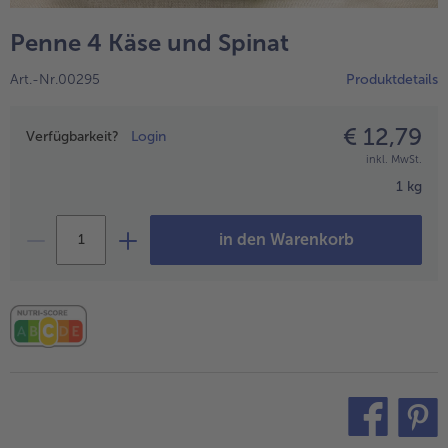
alle Hausmannskost & Suppen
Obst
Penne 4 Käse und Spinat
alle Obst
Brot & Gebäck
Art.-Nr.00295
Produktdetails
alle Brot & Gebäck
Süße Vielfalt
alle Süße Vielfalt
€ 12,79
Preisangabe
Confiserie & Feinkost
Verfügbarkeit?
Login
inkl. MwSt.
alle Confiserie & Feinkost
Wein & Spirituosen
1 kg
alle Wein & Spirituosen
Küchenhelfer
in den Warenkorb
alle Küchenhelfer