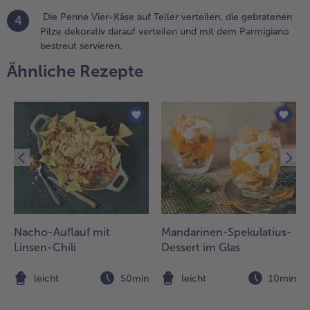
ier-Käse
Die Penne Vier-Käse auf Teller verteilen, die gebratenen
4
uf Teller
Pilze dekorativ darauf verteilen und mit dem Parmigiano
erteilen,
bestreut servieren.
ie
ebratenen
Ähnliche Rezepte
ilze
ekorativ
arauf
erteilen
nd mit
em
armigiano
estreut
ervieren.
Nacho-Auflauf mit
Mandarinen-Spekulatius-
Linsen-Chili
Dessert im Glas
n
leicht
50min
leicht
10min