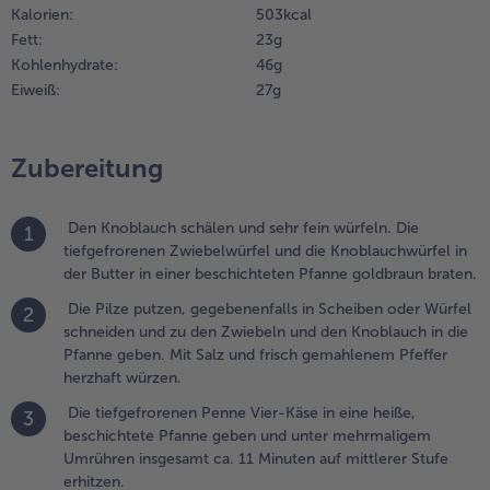
Kalorien:
503 kcal
ürzen.
Fett:
23 g
Kohlenhydrate:
46 g
.
Eiweiß:
27 g
ie
iefgefrorenen
enne Vier-
äse in eine
Zubereitung
eiße,
eschichtete
Den Knoblauch schälen und sehr fein würfeln. Die
fanne geben
1
tiefgefrorenen Zwiebelwürfel und die Knoblauchwürfel in
nd unter
der Butter in einer beschichteten Pfanne goldbraun braten.
ehrmaligem
mrühren
Die Pilze putzen, gegebenenfalls in Scheiben oder Würfel
2
nsgesamt ca.
schneiden und zu den Zwiebeln und den Knoblauch in die
1 Minuten
Pfanne geben. Mit Salz und frisch gemahlenem Pfeffer
uf mittlerer
herzhaft würzen.
tufe
rhitzen.
Die tiefgefrorenen Penne Vier-Käse in eine heiße,
3
beschichtete Pfanne geben und unter mehrmaligem
.
Umrühren insgesamt ca. 11 Minuten auf mittlerer Stufe
ie Penne
erhitzen.