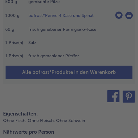
500
g
gemischte Pilze
iner
eschichteten
fanne
1000
g
bofrost*Penne 4 Käse und Spinat
oldbraun
raten.
60
g
frisch geriebener Parmigiano-Käse
.
1
Prise(n)
Salz
ie Pilze
utzen,
1
Prise(n)
frisch gemahlener Pfeffer
egebenenfalls
n Scheiben
Alle bofrost*Produkte in den Warenkorb
der Würfel
chneiden und
u den
wiebeln und
en Knoblauch
n die Pfanne
teilen
pin it
eben. Mit Salz
Eigenschaften:
nd frisch
Ohne Fisch,
Ohne Fleisch,
Ohne Schwein
emahlenem
feffer
Nährwerte pro Person
erzhaft