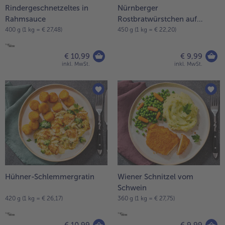
Rindergeschnetzeltes in
Nürnberger
Rahmsauce
Rostbratwürstchen auf
Weinsauerkraut
400 g (1 kg = € 27,48)
450 g (1 kg = € 22,20)
€ 10,99
€ 9,99
inkl. MwSt.
inkl. MwSt.
Hühner-Schlemmergratin
Wiener Schnitzel vom
Schwein
420 g (1 kg = € 26,17)
360 g (1 kg = € 27,75)