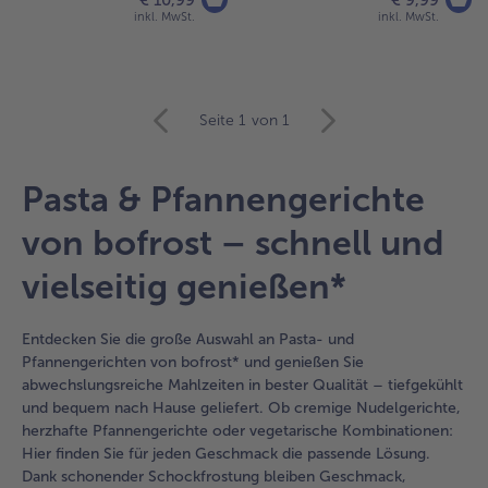
€ 10,99
€ 9,99
inkl. MwSt.
inkl. MwSt.
weiter
Seite 1
von 1
mit
der
Artikel-
Pasta & Pfannengerichte
Übersicht.
Es
von bofrost – schnell und
befinden
sich
vielseitig genießen*
8
Artikel
in
Entdecken Sie die große Auswahl an Pasta- und
der
Pfannengerichten von bofrost* und genießen Sie
Liste.
abwechslungsreiche Mahlzeiten in bester Qualität – tiefgekühlt
und bequem nach Hause geliefert. Ob cremige Nudelgerichte,
herzhafte Pfannengerichte oder vegetarische Kombinationen:
Hier finden Sie für jeden Geschmack die passende Lösung.
Dank schonender Schockfrostung bleiben Geschmack,