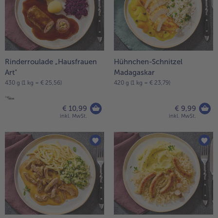
Rinderroulade „Hausfrauen
Hühnchen-Schnitzel
Art"
Madagaskar
430 g (1 kg = € 25,56)
420 g (1 kg = € 23,79)
€ 10,99
€ 9,99
inkl. MwSt.
inkl. MwSt.