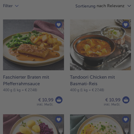
Liste.
alle Hausmannskost & Suppen
nach Relevanz
Filter
Sortierung
Obst
alle Obst
Brot & Gebäck
alle Brot & Gebäck
Süße Vielfalt
alle Süße Vielfalt
Confiserie & Feinkost
alle Confiserie & Feinkost
Wein & Spirituosen
alle Wein & Spirituosen
Küchenhelfer
alle Küchenhelfer
Faschierter Braten mit
Tandoori Chicken mit
Pfefferrahmsauce
Basmati-Reis
400 g (1 kg = € 27,48)
400 g (1 kg = € 27,48)
€ 10,99
€ 10,99
inkl. MwSt.
inkl. MwSt.