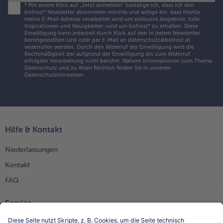
*
Mit einem Klick auf „Jetzt anmelden" bestätige ich, dass ich den
bofrost* Newsletter abonnieren möchte und willige ein, dass hierfür
meine E-Mail-Adresse verarbeitet wird um exklusive Angebote, tolle
Inspirationen und Neuigkeiten rund um bofrost* zu erhalten. Diese
Einwilligung kann jederzeit durch Klick auf den in jedem Newsletter
bereitgestellten Link oder per E-Mail an datenschutz@bofrost.at
widerrufen werden. Durch den Widerruf der Einwilligung wird die
Rechtmäßigkeit der aufgrund der Einwilligung bis zum Widerruf
erfolgten Verarbeitung nicht berührt. Nähere Informationen zum Thema
Datenschutz und zu Ihren Rechten finden Sie in unseren
Datenschutzhinweisen
.
Hilfe & Kontakt
Niederlassungen
Kontakt
FAQ
Service