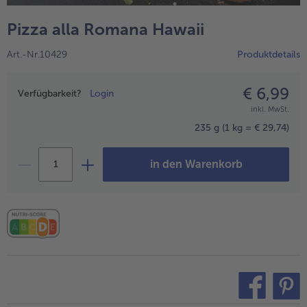
alle Hausmannskost & Suppen
Obst
Pizza alla Romana Hawaii
alle Obst
Brot & Gebäck
Art.-Nr.10429
Produktdetails
alle Brot & Gebäck
Süße Vielfalt
alle Süße Vielfalt
€ 6,99
Preisangabe
Confiserie & Feinkost
Verfügbarkeit?
Login
inkl. MwSt.
alle Confiserie & Feinkost
Wein & Spirituosen
235 g
(1 kg = € 29,74)
alle Wein & Spirituosen
Küchenhelfer
in den Warenkorb
alle Küchenhelfer