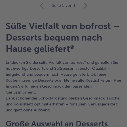
weiter
Seite 1
von 1
mit
der
Artikel-
Süße Vielfalt von bofrost –
Übersicht.
Es
Desserts bequem nach
befinden
sich
Hause geliefert*
9
Artikel
in
Entdecken Sie die süße Vielfalt von bofrost* und genießen Sie
der
hochwertige Desserts und Süßspeisen in bester Qualität –
Liste.
tiefgekühlt und bequem nach Hause geliefert. Ob feine
Kuchen, cremige Desserts oder kleine süße Köstlichkeiten: Hier
finden Sie für jeden Geschmack den passenden
Genussmoment.
Dank schonender Schockfrostung bleiben Geschmack, Frische
und Konsistenz optimal erhalten – für süßen Genuss jederzeit
und ganz ohne Aufwand.
Große Auswahl an Desserts