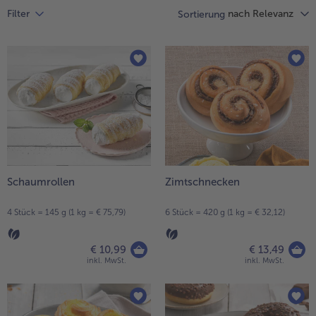
Liste.
alle Hausmannskost & Suppen
nach Relevanz
Filter
Sortierung
Obst
alle Obst
Brot & Gebäck
alle Brot & Gebäck
Süße Vielfalt
alle Süße Vielfalt
Confiserie & Feinkost
alle Confiserie & Feinkost
Wein & Spirituosen
alle Wein & Spirituosen
Küchenhelfer
alle Küchenhelfer
Schaumrollen
Zimtschnecken
4 Stück = 145 g (1 kg = € 75,79)
6 Stück = 420 g (1 kg = € 32,12)
€ 10,99
€ 13,49
inkl. MwSt.
inkl. MwSt.