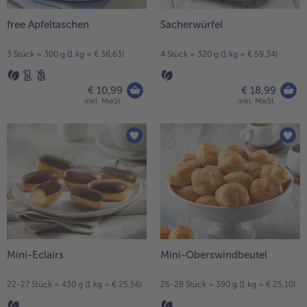
free Apfeltaschen
Sacherwürfel
3 Stück = 300 g (1 kg = € 36,63)
4 Stück = 320 g (1 kg = € 59,34)
€ 10,99
€ 18,99
inkl. MwSt.
inkl. MwSt.
Mini-Eclairs
Mini-Oberswindbeutel
22-27 Stück = 430 g (1 kg = € 25,56)
26-28 Stück = 390 g (1 kg = € 25,10)