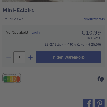
alle Hausmannskost & Suppen
Obst
Mini-Eclairs
alle Obst
Brot & Gebäck
Art.-Nr.20324
Produktdetails
alle Brot & Gebäck
Süße Vielfalt
alle Süße Vielfalt
€ 10,99
Preisangabe
Confiserie & Feinkost
Verfügbarkeit?
Login
inkl. MwSt.
alle Confiserie & Feinkost
Wein & Spirituosen
22-27 Stück = 430 g
(1 kg = € 25,56)
alle Wein & Spirituosen
Küchenhelfer
in den Warenkorb
alle Küchenhelfer