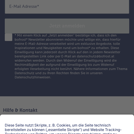
E-Mail Adresse
*
Jetzt anmelden
*
Mit einem Klick auf „Jetzt anmelden" bestätige ich, dass ich den
bofrost* Newsletter abonnieren möchte und willige ein, dass hierfür
meine E-Mail-Adresse verarbeitet wird um exklusive Angebote, tolle
Inspirationen und Neuigkeiten rund um bofrost* zu erhalten. Diese
Einwilligung kann jederzeit durch Klick auf den in jedem Newsletter
bereitgestellten Link oder per E-Mail an datenschutz@bofrost.at
widerrufen werden. Durch den Widerruf der Einwilligung wird die
Rechtmäßigkeit der aufgrund der Einwilligung bis zum Widerruf
erfolgten Verarbeitung nicht berührt. Nähere Informationen zum Thema
Datenschutz und zu Ihren Rechten finden Sie in unseren
Datenschutzhinweisen
.
Hilfe & Kontakt
Niederlassungen
Kontakt