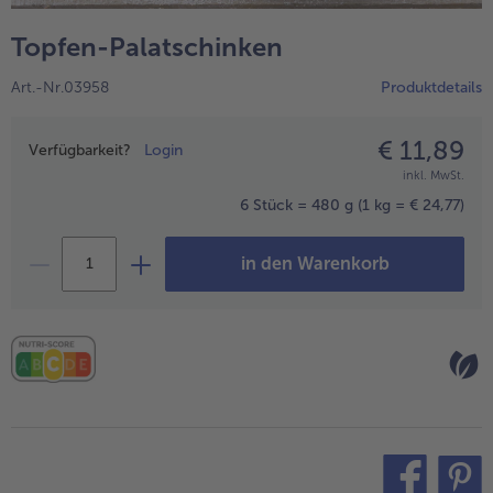
alle Hausmannskost & Suppen
Obst
Topfen-Palatschinken
alle Obst
Brot & Gebäck
Art.-Nr.03958
Produktdetails
alle Brot & Gebäck
Süße Vielfalt
alle Süße Vielfalt
€ 11,89
Preisangabe
Confiserie & Feinkost
Verfügbarkeit?
Login
inkl. MwSt.
alle Confiserie & Feinkost
Wein & Spirituosen
6 Stück = 480 g
(1 kg = € 24,77)
alle Wein & Spirituosen
Küchenhelfer
in den Warenkorb
alle Küchenhelfer