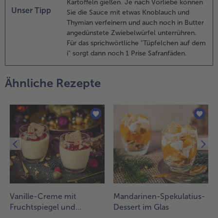
Kartoffeln gießen. Je nach Vorliebe können
onig, dem
Unser Tipp
Sie die Sauce mit etwas Knoblauch und
enf und
Thymian verfeinern und auch noch in Butter
em Dill
angedünstete Zwiebelwürfel unterrühren.
errühren.
Für das sprichwörtliche "Tüpfelchen auf dem
i" sorgt dann noch 1 Prise Safranfäden.
.
en Lachs mit
alz und Pfeffer
Ähnliche Rezepte
ürzen und die
onig-Senf-
asse darauf
erteilen. Den
achs zu den
artoffeln in
as Backrohr
eben und
eitere 15
inuten
acken. Die
Vanille-Creme mit
Mandarinen-Spekulatius-
achskrüstchen
it den
Fruchtspiegel und
Dessert im Glas
artoffeln
Mandelspekulatius