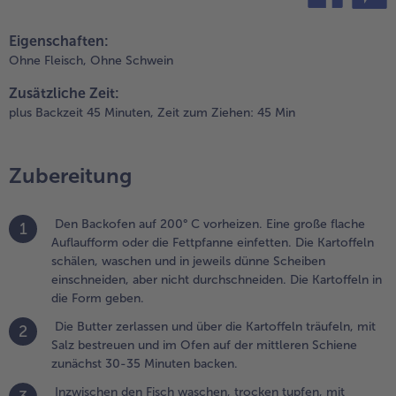
fen auf
teilen
pin it
er
Eigenschaften:
ittleren
Ohne Fleisch,
Ohne Schwein
chiene
unächst
Zusätzliche Zeit:
0-35
plus Backzeit 45 Minuten,
Zeit zum Ziehen: 45 Min
inuten
acken.
Zubereitung
.
nzwischen
en Fisch
Den Backofen auf 200° C vorheizen. Eine große flache
1
aschen,
Auflaufform oder die Fettpfanne einfetten. Die Kartoffeln
rocken
schälen, waschen und in jeweils dünne Scheiben
upfen, mit
einschneiden, aber nicht durchschneiden. Die Kartoffeln in
imetten-
die Form geben.
der
Die Butter zerlassen und über die Kartoffeln träufeln, mit
2
itronensaft
Salz bestreuen und im Ofen auf der mittleren Schiene
eträufeln
zunächst 30-35 Minuten backen.
nd kurz
iehen
Inzwischen den Fisch waschen, trocken tupfen, mit