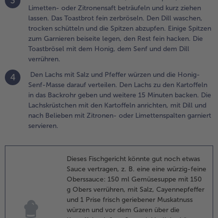
3
assen. Das
Limetten- oder Zitronensaft beträufeln und kurz ziehen
oastbrot
lassen. Das Toastbrot fein zerbröseln. Den Dill waschen,
ein
trocken schütteln und die Spitzen abzupfen. Einige Spitzen
erbröseln.
zum Garnieren beiseite legen, den Rest fein hacken. Die
en Dill
Toastbrösel mit dem Honig, dem Senf und dem Dill
aschen,
verrühren.
rocken
Den Lachs mit Salz und Pfeffer würzen und die Honig-
4
chütteln
Senf-Masse darauf verteilen. Den Lachs zu den Kartoffeln
nd die
in das Backrohr geben und weitere 15 Minuten backen. Die
pitzen
Lachskrüstchen mit den Kartoffeln anrichten, mit Dill und
bzupfen.
nach Belieben mit Zitronen- oder Limettenspalten garniert
inige
servieren.
pitzen
um
arnieren
Dieses Fischgericht könnte gut noch etwas
eiseite
Sauce vertragen, z. B. eine eine würzig-feine
egen, den
Oberssauce: 150 ml Gemüsesuppe mit 150
est fein
g Obers verrühren, mit Salz, Cayennepfeffer
acken. Die
und 1 Prise frisch geriebener Muskatnuss
oastbrösel
würzen und vor dem Garen über die
it dem