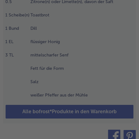
0.5
Zitrone(n) oder Limette(n), davon der Saft
artoffeln
chälen,
1
Scheibe(n)
Toastbrot
aschen und in
eweils dünne
cheiben
1
Bund
Dill
inschneiden,
ber nicht
1
EL
flüssiger Honig
urchschneiden.
ie Kartoffeln in
3
TL
mittelscharfer Senf
ie Form geben.
Fett für die Form
.
ie
Salz
utter
erlassen
weißer Pfeffer aus der Mühle
nd über
ie
Alle bofrost*Produkte in den Warenkorb
artoffeln
räufeln,
it Salz
estreuen
nd im