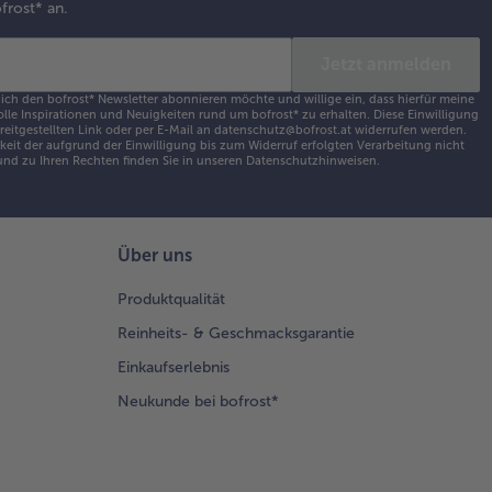
frost* an.
en, 5
./Stufe
Jetzt anmelden
rmischen
 ich den bofrost* Newsletter abonnieren möchte und willige ein, dass hierfür meine
d 9
olle Inspirationen und Neuigkeiten rund um bofrost* zu erhalten. Diese Einwilligung
ereitgestellten Link oder per E-Mail an datenschutz@bofrost.at widerrufen werden.
./100°
eit der aufgrund der Einwilligung bis zum Widerruf erfolgten Verarbeitung nicht
tufe 3
nd zu Ihren Rechten finden Sie in unseren
Datenschutzhinweisen
.
fkochen.
chte zugeben, 1
Über uns
./100° C/"Rühren im
kslauf"/"Sanftrührstufe"
Produktqualität
itzen, gleichmäßig auf
Reinheits- & Geschmacksgarantie
 Milchreis verteilen, 2
unden im Kühlschrank
Einkaufserlebnis
t werden lassen, in 16
Neukunde bei bofrost*
ücke schneiden und
vieren.