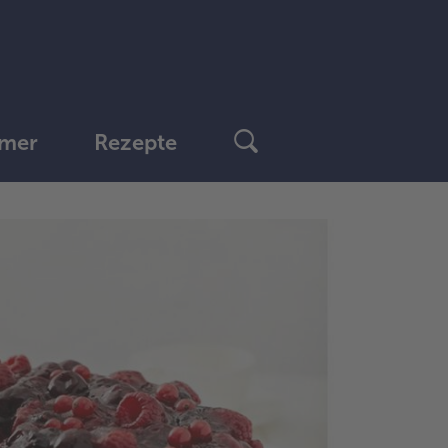
mer
Rezepte
1.
Für
Mür