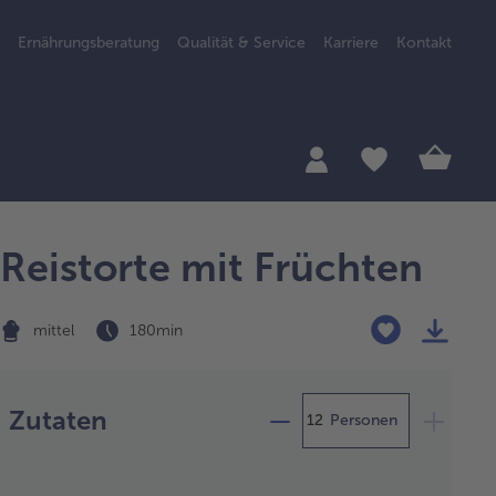
Ernährungsberatung
Qualität & Service
Karriere
Kontakt
Reistorte mit Früchten
mittel
180 min
Zubereitung
Zutaten
Personen
 den
bteig: