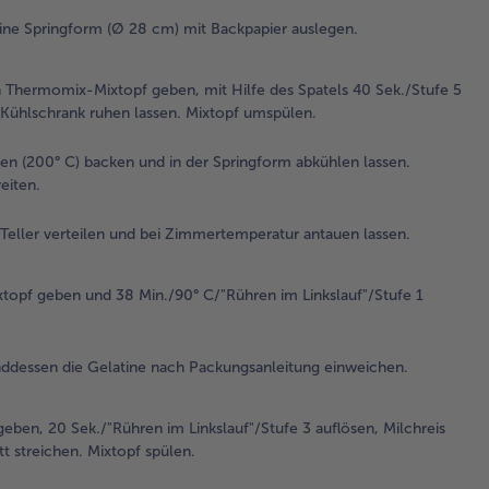
Spa
ine Springform (Ø 28 cm) mit Backpapier auslegen.
Sek
zu
Tei
n Thermomix-Mixtopf geben, mit Hilfe des Spatels 40 Sek./Stufe 5
ver
 Kühlschrank ruhen lassen. Mixtopf umspülen.
um
un
n (200° C) backen und in der Springform abkühlen lassen.
Mi
eiten.
Kü
ru
Teller verteilen und bei Zimmertemperatur antauen lassen.
las
Mix
um
ixtopf geben und 38 Min./90° C/"Rühren im Linkslauf"/Stufe 1
3.
De
nddessen die Gelatine nach Packungsanleitung einweichen.
Sp
aus
Min
eben, 20 Sek./"Rühren im Linkslauf"/Stufe 3 auflösen, Milchreis
bac
t streichen. Mixtopf spülen.
der