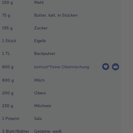
150
g
Mehl
ckrohr
 200° C
75
g
Butter, kalt, in Stücken
heizen
 eine
195
g
Zucker
ringform
 28 cm)
1
Stück
Eigelb
kpapier
1
TL
Backpulver
legen.
600
g
bofrost*Feine Obstmischung
hl,
ter, 75 g
800
g
Milch
ker,
elb und
200
g
Obers
ckpulver
den
230
g
Milchreis
ermomix-
topf
1
Prise(n)
Salz
en, mit
fe des
3
Blatt/Blätter
Gelatine, weiß