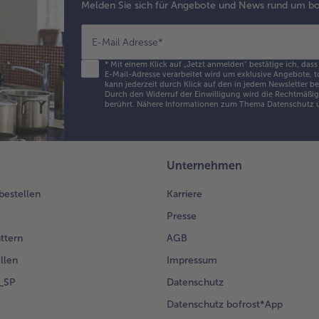
Melden Sie sich für Angebote und News rund um bo
geb
Sek
5
E-Mail Adresse
*
ve
*
Mit einem Klick auf „Jetzt anmelden" bestätige ich, dass
un
E-Mail-Adresse verarbeitet wird um exklusive Angebote, t
kann jederzeit durch Klick auf den in jedem Newsletter b
Min
Durch den Widerruf der Einwilligung wird die Rechtmäßigk
C/S
berührt. Nähere Informationen zum Thema Datenschutz u
au
9.
Frü
Unternehmen
Min
Lin
 bestellen
Karriere
erh
Presse
dem
St
ättern
AGB
fes
llen
Impressum
St
ser
g_SP
Datenschutz
Datenschutz bofrost*App