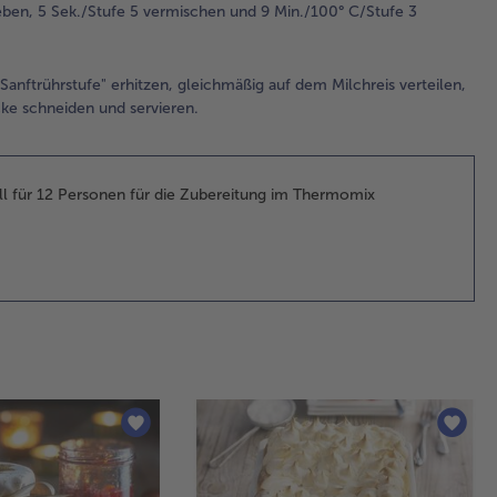
abk
eben, 5 Sek./Stufe 5 vermischen und 9 Min./100° C/Stufe 3
Wä
Ku
und
anftrührstufe" erhitzen, gleichmäßig auf dem Milchreis verteilen,
Bel
cke schneiden und servieren.
4.
Für
Tie
ell für 12 Personen für die Zubereitung im Thermomix
Be
gro
ver
Zi
ant
5.
Mil
Mil
Zu
Sal
Mi
un