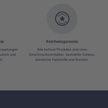
./"Rühren
kslauf"/Stufe
uflösen,
chreis auf
n
rbteigboden
ie
Reinheitsgarantie
die
ringform
 Erwartungen
Alle bofrost*Produkte sind ohne
ben und
zurück und
Geschmacksverstärker, bestrahlte Zutaten,
tt streichen.
s.
künstliche Farbstoffe und Aromen.
topf spülen.
 g
ker,
tenguss
d
tsaft in
n
topf