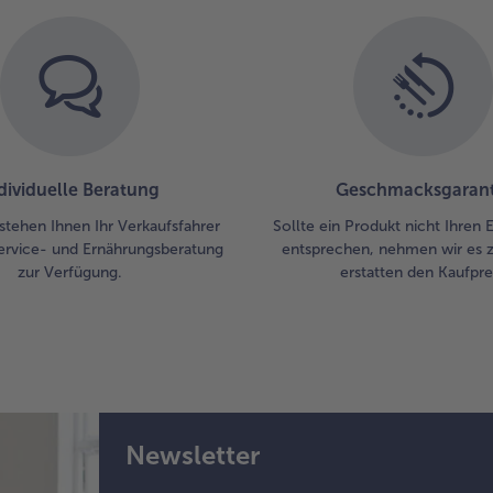
20
Sek
im
Lin
3 a
Mil
de
Mü
dividuelle Beratung
Geschmacksgarant
in 
Sp
stehen Ihnen Ihr Verkaufsfahrer
Sollte ein Produkt nicht Ihren
ge
ervice- und Ernährungsberatung
entsprechen, nehmen wir es 
gla
zur Verfügung.
erstatten den Kaufprei
Mix
8.
50
Zuc
Tor
un
Obs
Newsletter
de
Mix