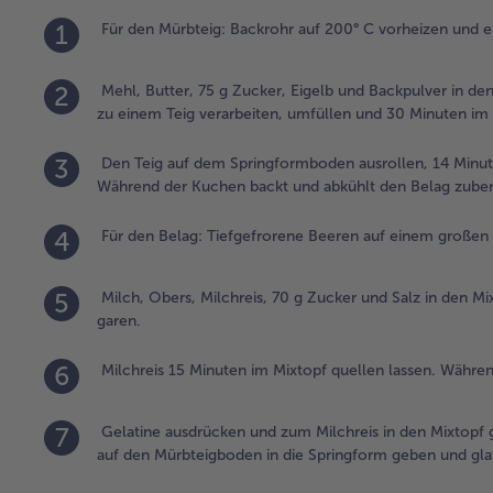
1
Für den Mürbteig: Backrohr auf 200° C vorheizen und e
2
Mehl, Butter, 75 g Zucker, Eigelb und Backpulver in de
zu einem Teig verarbeiten, umfüllen und 30 Minuten im
3
Den Teig auf dem Springformboden ausrollen, 14 Minute
Während der Kuchen backt und abkühlt den Belag zuber
4
Für den Belag: Tiefgefrorene Beeren auf einem großen 
5
Milch, Obers, Milchreis, 70 g Zucker und Salz in den M
garen.
6
Milchreis 15 Minuten im Mixtopf quellen lassen. Währe
7
Gelatine ausdrücken und zum Milchreis in den Mixtopf g
auf den Mürbteigboden in die Springform geben und glat