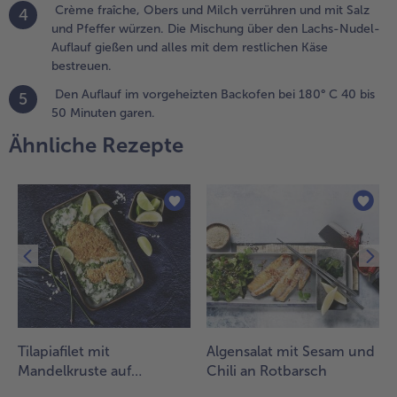
Crème fraîche, Obers und Milch verrühren und mit Salz
4
eriebenen
und Pfeffer würzen. Die Mischung über den Lachs-Nudel-
oudas
Auflauf gießen und alles mit dem restlichen Käse
estreuen.
bestreuen.
.
Den Auflauf im vorgeheizten Backofen bei 180° C 40 bis
5
rème
50 Minuten garen.
raîche,
Ähnliche Rezepte
bers und
ilch
errühren
nd mit
alz und
feffer
ürzen.
ie
ischung
ber den
achs-
udel-
Tilapiafilet mit
Algensalat mit Sesam und
uflauf
Mandelkruste auf
Chili an Rotbarsch
ießen
Blattspinat