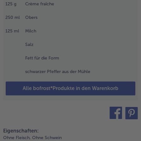
ühlschrank
125
g
Crème fraîche
uftauen
assen. Am
250
ml
Obers
ächsten Tag
alt
125
ml
Milch
bwaschen,
it
Salz
üchenrolle
rocken
Fett für die Form
upfen und in
a. 1 cm
schwarzer Pfeffer aus der Mühle
reite
cheiben
Alle bofrost*Produkte in den Warenkorb
chneiden.
.
ie Nudeln in
ochendem
alzwasser nach
teilen
pin it
ackungsanweisung
Eigenschaften:
issfest garen, in
Ohne Fleisch,
Ohne Schwein