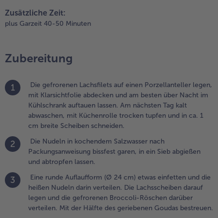
in Sieb abgießen
nd abtropfen
Zusätzliche Zeit:
assen.
plus Garzeit 40-50 Minuten
.
ine runde
Zubereitung
uflaufform
Ø 24 cm)
twas
Die gefrorenen Lachsfilets auf einen Porzellanteller legen,
1
infetten und
mit Klarsichtfolie abdecken und am besten über Nacht im
ie heißen
Kühlschrank auftauen lassen. Am nächsten Tag kalt
udeln darin
abwaschen, mit Küchenrolle trocken tupfen und in ca. 1
erteilen. Die
cm breite Scheiben schneiden.
achsscheiben
Die Nudeln in kochendem Salzwasser nach
2
arauf legen
Packungsanweisung bissfest garen, in ein Sieb abgießen
nd die
und abtropfen lassen.
efrorenen
roccoli-
Eine runde Auflaufform (Ø 24 cm) etwas einfetten und die
3
öschen
heißen Nudeln darin verteilen. Die Lachsscheiben darauf
arüber
legen und die gefrorenen Broccoli-Röschen darüber
erteilen. Mit
verteilen. Mit der Hälfte des geriebenen Goudas bestreuen.
er Hälfte des