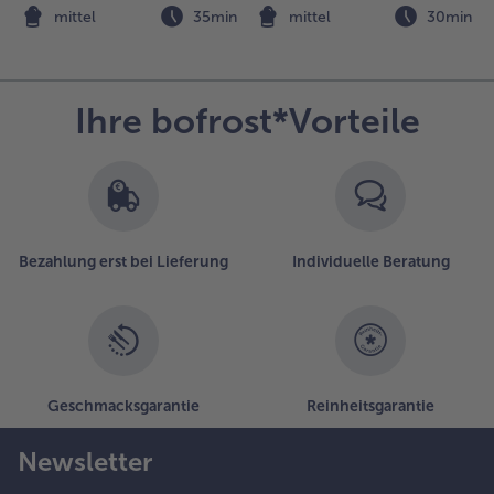
nd alles
n
mittel
35min
mittel
30min
it dem
estlichen
äse
estreuen.
Ihre bofrost*Vorteile
.
en Auflauf
m
orgeheizten
ackofen bei
80° C 40
Bezahlung erst bei Lieferung
Individuelle Beratung
is 50
inuten
aren.
Geschmacksgarantie
Reinheitsgarantie
Newsletter