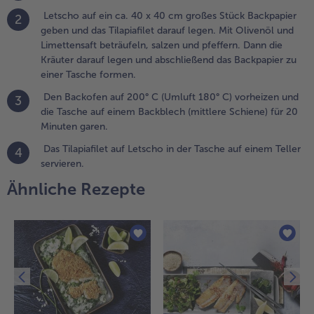
ormen.
Letscho auf ein ca. 40 x 40 cm großes Stück Backpapier
2
.
geben und das Tilapiafilet darauf legen. Mit Olivenöl und
en
Limettensaft beträufeln, salzen und pfeffern. Dann die
ackofen
Kräuter darauf legen und abschließend das Backpapier zu
uf 200°
einer Tasche formen.
 (Umluft
Den Backofen auf 200° C (Umluft 180° C) vorheizen und
3
80° C)
die Tasche auf einem Backblech (mittlere Schiene) für 20
orheizen
Minuten garen.
nd die
asche
Das Tilapiafilet auf Letscho in der Tasche auf einem Teller
4
uf einem
servieren.
ackblech
Ähnliche Rezepte
mittlere
chiene)
ür 20
inuten
aren.
.
as
lapiafilet