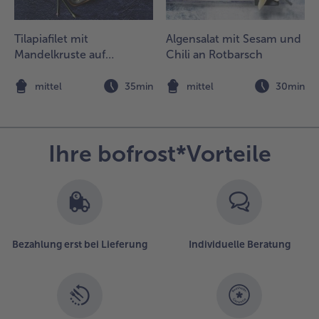
uf
etscho
Tilapiafilet mit
Algensalat mit Sesam und
n der
Mandelkruste auf
Chili an Rotbarsch
asche
uf einem
Blattspinat
eller
n
mittel
35min
mittel
30min
ervieren.
Ihre bofrost*Vorteile
Bezahlung erst bei Lieferung
Individuelle Beratung