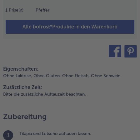
roßes Stück
ackpapier
1
Prise(n)
Pfeffer
eben und
as
Alle bofrost*Produkte in den Warenkorb
lapiafilet
arauf legen.
it Olivenöl
nd
imettensaft
eträufeln,
teilen
pin it
alzen und
Eigenschaften:
feffern.
Ohne Laktose,
Ohne Gluten,
Ohne Fleisch,
Ohne Schwein
ann die
Zusätzliche Zeit:
räuter
Bitte die zusätzliche Auftauzeit beachten.
arauf legen
nd
bschließend
as
Zubereitung
ackpapier
u einer
Tilapia und Letscho auftauen lassen.
asche
1