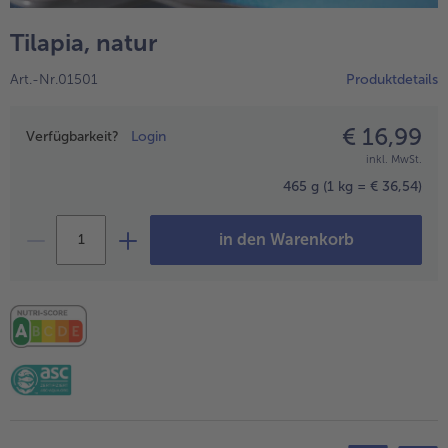
alle Hausmannskost & Suppen
Obst
Tilapia, natur
alle Obst
Brot & Gebäck
Art.-Nr.01501
Produktdetails
alle Brot & Gebäck
Süße Vielfalt
alle Süße Vielfalt
€ 16,99
Preisangabe
Confiserie & Feinkost
Verfügbarkeit?
Login
inkl. MwSt.
alle Confiserie & Feinkost
Wein & Spirituosen
465 g
(1 kg = € 36,54)
alle Wein & Spirituosen
Küchenhelfer
in den Warenkorb
alle Küchenhelfer