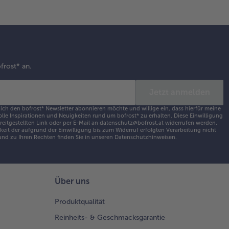
frost* an.
Jetzt anmelden
 ich den bofrost* Newsletter abonnieren möchte und willige ein, dass hierfür meine
olle Inspirationen und Neuigkeiten rund um bofrost* zu erhalten. Diese Einwilligung
ereitgestellten Link oder per E-Mail an datenschutz@bofrost.at widerrufen werden.
eit der aufgrund der Einwilligung bis zum Widerruf erfolgten Verarbeitung nicht
nd zu Ihren Rechten finden Sie in unseren
Datenschutzhinweisen
.
Über uns
Produktqualität
Reinheits- & Geschmacksgarantie