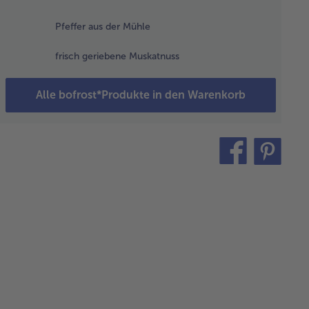
eifen
neiden.
Pfeffer aus der Mühle
frisch geriebene Muskatnuss
 Öl in einer
nne erhitzen, die
Alle bofrost*Produkte in den Warenkorb
hlingszwiebelringe
d den Schinken
in anbraten. Die
ultaschen
teilen
pin
zugeben und
braten.
it
 Eier mit
m Obers
quirlen,
 Salz,
ffer und
skatnuss
rzen und