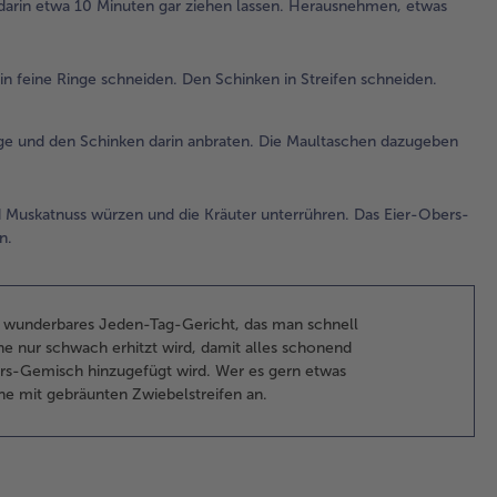
darin etwa 10 Minuten gar ziehen lassen. Herausnehmen, etwas
Str
sch
n feine Ringe schneiden. Den Schinken in Streifen schneiden.
3.
Das
Pfa
inge und den Schinken darin anbraten. Die Maultaschen dazugeben
Frü
un
dar
nd Muskatnuss würzen und die Kräuter unterrühren. Das Eier-Obers-
Ma
n.
da
mit
4.
n wunderbares Jeden-Tag-Gericht, das man schnell
Die
nne nur schwach erhitzt wird, damit alles schonend
de
rs-Gemisch hinzugefügt wird. Wer es gern etwas
ver
ne mit gebräunten Zwiebelstreifen an.
mit
Pfe
Mu
wü