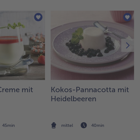
die
unt
Das
Ob
Ge
übe
Ma
ge
kur
mit
Creme mit
Kokos-Pannacotta mit
Heidelbeeren
45min
mittel
40min