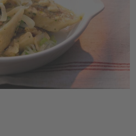
Die
ei
erh
die
Ma
dar
Min
zie
He
et
las
Str
sch
2.
Inz
Frü
pu
und
Rin
Den