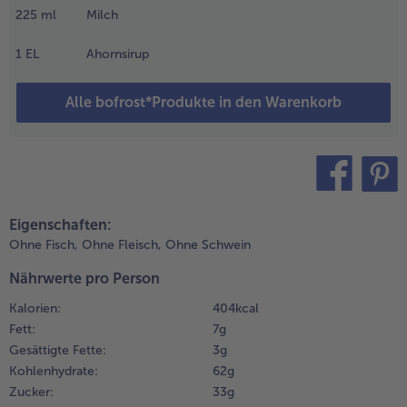
ut durchmixen.
225
ml
Milch
.
1
EL
Ahornsirup
obald die
ewünschte
Alle bofrost*Produkte in den Warenkorb
onsistenz
rreicht ist,
en
rühstücks-
moothie in
in Glas
teilen
pin it
der eine
Eigenschaften:
chale
Ohne Fisch,
Ohne Fleisch,
Ohne Schwein
üllen. Ein
uter Start
Nährwerte pro Person
n den Tag!
Kalorien:
404 kcal
Fett:
7 g
Gesättigte Fette:
3 g
Kohlenhydrate:
62 g
Zucker:
33 g