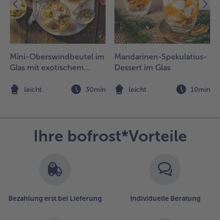
Mini-Oberswindbeutel im
Mandarinen-Spekulatius-
Glas mit exotischem
Dessert im Glas
Früchte-Kompott
n
leicht
30min
leicht
10min
Ihre bofrost*Vorteile
Bezahlung erst bei Lieferung
Individuelle Beratung