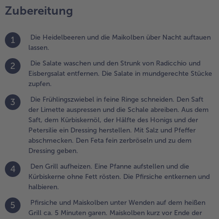
ufstellen
Zubereitung
nd die
ürbiskerne
hne Fett
Die Heidelbeeren und die Maikolben über Nacht auftauen
1
östen. Die
lassen.
firsiche
Die Salate waschen und den Strunk von Radicchio und
2
ntkernen
Eisbergsalat entfernen. Die Salate in mundgerechte Stücke
nd
zupfen.
albieren.
Die Frühlingszwiebel in feine Ringe schneiden. Den Saft
3
.
der Limette auspressen und die Schale abreiben. Aus dem
firsiche und
Saft, dem Kürbiskernöl, der Hälfte des Honigs und der
aiskolben
Petersilie ein Dressing herstellen. Mit Salz und Pfeffer
nter Wenden
abschmecken. Den Feta fein zerbröseln und zu dem
uf dem
Dressing geben.
eißen Grill
Den Grill aufheizen. Eine Pfanne aufstellen und die
4
a. 5 Minuten
Kürbiskerne ohne Fett rösten. Die Pfirsiche entkernen und
aren.
halbieren.
aiskolben
urz vor Ende
Pfirsiche und Maiskolben unter Wenden auf dem heißen
5
er Grillzeit
Grill ca. 5 Minuten garen. Maiskolben kurz vor Ende der