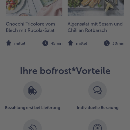
assen. Nun
eides vom
rill nehmen.
Gnocchi Tricolore vom
Algensalat mit Sesam und
.
Blech mit Rucola-Salat
Chili an Rotbarsch
as
ressing
n
mittel
45min
mittel
30min
nter den
alat
eben, die
laubeeren
Ihre bofrost*Vorteile
nd die
wiebeln
inzugeben
nd alles
ut
ermengen.
Bezahlung erst bei Lieferung
Individuelle Beratung
ie
alatschüsseln