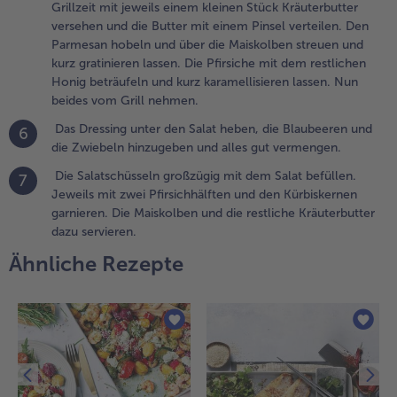
it jeweils
Grillzeit mit jeweils einem kleinen Stück Kräuterbutter
inem kleinen
versehen und die Butter mit einem Pinsel verteilen. Den
tück
Parmesan hobeln und über die Maiskolben streuen und
räuterbutter
kurz gratinieren lassen. Die Pfirsiche mit dem restlichen
ersehen und
Honig beträufeln und kurz karamellisieren lassen. Nun
ie Butter mit
beides vom Grill nehmen.
inem Pinsel
Das Dressing unter den Salat heben, die Blaubeeren und
6
erteilen. Den
die Zwiebeln hinzugeben und alles gut vermengen.
armesan
obeln und
Die Salatschüsseln großzügig mit dem Salat befüllen.
7
ber die
Jeweils mit zwei Pfirsichhälften und den Kürbiskernen
aiskolben
garnieren. Die Maiskolben und die restliche Kräuterbutter
treuen und
dazu servieren.
urz
Ähnliche Rezepte
ratinieren
assen. Die
firsiche mit
em restlichen
onig
eträufeln und
urz
aramellisieren