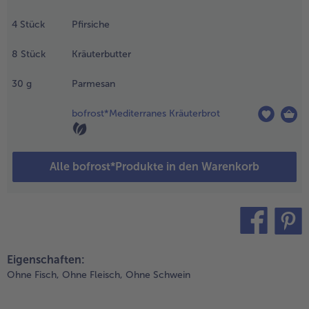
ie Schale
4
Stück
Pfirsiche
breiben. Aus
em Saft, dem
8
Stück
Kräuterbutter
ürbiskernöl,
er Hälfte des
30
g
Parmesan
onigs und der
etersilie ein
ressing
bofrost*Mediterranes Kräuterbrot
erstellen. Mit
alz und Pfeffer
bschmecken.
Alle bofrost*Produkte in den Warenkorb
en Feta fein
erbröseln und
u dem Dressing
eben.
.
teilen
pin it
en Grill
Eigenschaften:
ufheizen.
Ohne Fisch,
Ohne Fleisch,
Ohne Schwein
ine
fanne