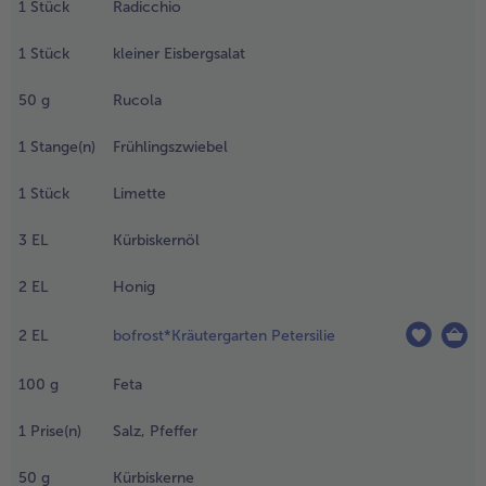
assen.
1
Stück
Radicchio
.
1
Stück
kleiner Eisbergsalat
ie Salate
aschen und
50
g
Rucola
en Strunk
on Radicchio
1
Stange(n)
Frühlingszwiebel
nd
isbergsalat
1
Stück
Limette
ntfernen. Die
alate in
3
EL
Kürbiskernöl
undgerechte
tücke
2
EL
Honig
upfen.
2
EL
bofrost*Kräutergarten Petersilie
.
ie
100
g
Feta
rühlingszwiebel
n feine Ringe
1
Prise(n)
Salz, Pfeffer
chneiden. Den
aft der Limette
50
g
Kürbiskerne
uspressen und