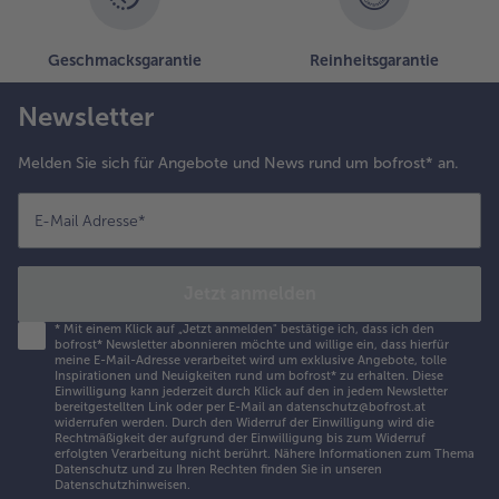
roßzügig mit
em Salat
efüllen.
Geschmacksgarantie
Reinheitsgarantie
eweils mit
wei
Newsletter
firsichhälften
nd den
Melden Sie sich für Angebote und News rund um bofrost* an.
ürbiskernen
arnieren. Die
aiskolben
E-Mail Adresse
*
nd die
estliche
räuterbutter
Jetzt anmelden
azu
*
Mit einem Klick auf „Jetzt anmelden" bestätige ich, dass ich den
ervieren.
bofrost* Newsletter abonnieren möchte und willige ein, dass hierfür
meine E-Mail-Adresse verarbeitet wird um exklusive Angebote, tolle
Inspirationen und Neuigkeiten rund um bofrost* zu erhalten. Diese
Einwilligung kann jederzeit durch Klick auf den in jedem Newsletter
bereitgestellten Link oder per E-Mail an datenschutz@bofrost.at
widerrufen werden. Durch den Widerruf der Einwilligung wird die
Rechtmäßigkeit der aufgrund der Einwilligung bis zum Widerruf
erfolgten Verarbeitung nicht berührt. Nähere Informationen zum Thema
Datenschutz und zu Ihren Rechten finden Sie in unseren
Datenschutzhinweisen
.