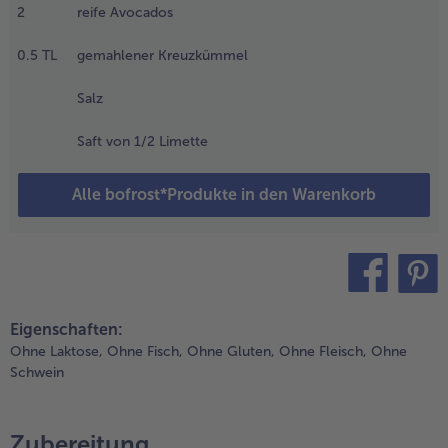
asser
2
reife Avocados
edecken, leicht
alzen. Bei
0.5
TL
gemahlener Kreuzkümmel
ittlerer Hitze
2-15 Minuten
Salz
öcheln, bis die
lüssigkeit fast
Saft von 1/2 Limette
erdampft ist.
bkühlen lassen.
Alle bofrost*Produkte in den Warenkorb
.
ie
vocados
albieren
nd
teilen
pin it
ntsteinen.
Eigenschaften:
as
Ohne Laktose,
Ohne Fisch,
Ohne Gluten,
Ohne Fleisch,
Ohne
ruchtfleisch
Schwein
erauslösen,
it einer
abel
Zubereitung