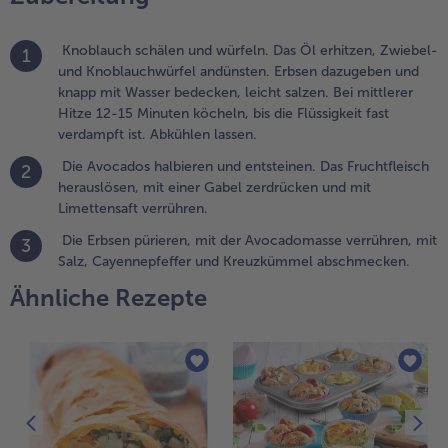
erdrücken
nd mit
imettensaft
Knoblauch schälen und würfeln. Das Öl erhitzen, Zwiebel-
1
errühren.
und Knoblauchwürfel andünsten. Erbsen dazugeben und
knapp mit Wasser bedecken, leicht salzen. Bei mittlerer
.
Hitze 12-15 Minuten köcheln, bis die Flüssigkeit fast
ie Erbsen
verdampft ist. Abkühlen lassen.
ürieren, mit
Die Avocados halbieren und entsteinen. Das Fruchtfleisch
er
2
herauslösen, mit einer Gabel zerdrücken und mit
vocadomasse
Limettensaft verrühren.
errühren, mit
alz,
Die Erbsen pürieren, mit der Avocadomasse verrühren, mit
3
ayennepfeffer
Salz, Cayennepfeffer und Kreuzkümmel abschmecken.
nd
Ähnliche Rezepte
reuzkümmel
bschmecken.