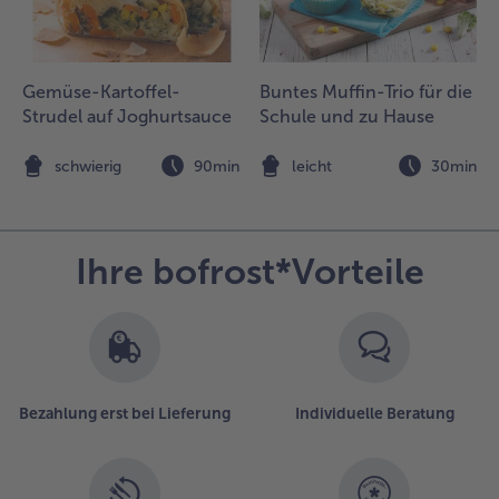
Gemüse-Kartoffel-
Buntes Muffin-Trio für die
Strudel auf Joghurtsauce
Schule und zu Hause
n
schwierig
90min
leicht
30min
Ihre bofrost*Vorteile
Bezahlung erst bei Lieferung
Individuelle Beratung