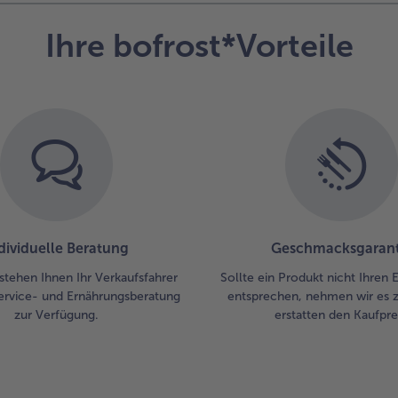
auf
Tel
Ihre bofrost*Vorteile
leg
mi
Pa
be
un
ser
dividuelle Beratung
Geschmacksgarant
stehen Ihnen Ihr Verkaufsfahrer
Sollte ein Produkt nicht Ihren
ervice- und Ernährungsberatung
entsprechen, nehmen wir es 
zur Verfügung.
erstatten den Kaufprei