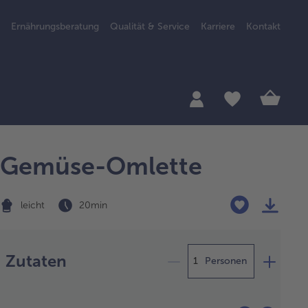
Ernährungsberatung
Qualität & Service
Karriere
Kontakt
Gemüse-Omlette
leicht
20 min
Zubereitung
Zutaten
Personen
kkoli
er