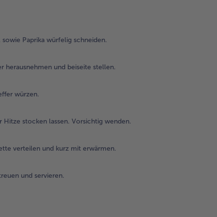
und
ste
4.
 sowie Paprika würfelig schneiden.
Eie
Mil
ein
er herausnehmen und beiseite stellen.
Sch
ver
effer würzen.
Mit
Sal
wü
r Hitze stocken lassen. Vorsichtig wenden.
5.
Ei-
tte verteilen und kurz mit erwärmen.
Mi
in 
reuen und servieren.
hei
Pf
ge
und
mit