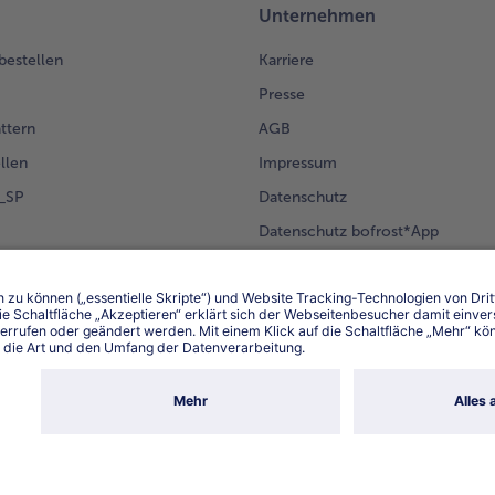
un
Unternehmen
30
go
 bestellen
Karriere
ba
Presse
ättern
AGB
llen
Impressum
g_SP
Datenschutz
Datenschutz bofrost*App
en Kunden
Erklärung zur Barrierefreiheit