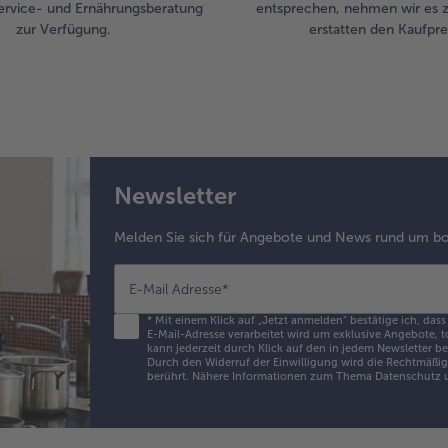
ervice- und Ernährungsberatung
entsprechen, nehmen wir es 
las
zur Verfügung.
erstatten den Kaufprei
Tei
mit
ver
Eig
bes
Die
Tei
da
Newsletter
und
Rän
Melden Sie sich für Angebote und News rund um bo
an
Die
mit
E-Mail Adresse
*
bes
*
Mit einem Klick auf „Jetzt anmelden" bestätige ich, dass
und
E-Mail-Adresse verarbeitet wird um exklusive Angebote, t
Se
kann jederzeit durch Klick auf den in jedem Newsletter b
Durch den Widerruf der Einwilligung wird die Rechtmäßigk
bes
berührt. Nähere Informationen zum Thema Datenschutz u
Im
der
Sc