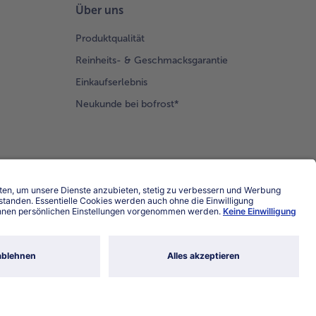
ten etwa
Über uns
 Minuten
ldbraun
Produktqualität
cken.
Reinheits- & Geschmacksgarantie
Einkaufserlebnis
Neukunde bei bofrost*
Land / Sprache wählen