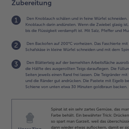
Zubereitung
1
Den Knoblauch schälen und in feine Würfel schneiden. 
Knoblauch darin andünsten. Wenn die Zwiebel glasig ist
bis die Flüssigkeit verdampft ist. Mit Salz, Pfeffer und 
2
Den Backofen auf 200°C vorheizen. Das Faschierte mit 
Schafskäse in kleine Würfel schneiden und mit dem Spin
3
Den Blätterteig auf der bemehlten Arbeitsfläche ausrol
die Hälfte des ausgerollten Teigs darauflegen. Die Füllu
Seiten jeweils einen Rand frei lassen. Die Teigränder mi
und die Ränder gut andrücken. Die Pastete mit Eigelb 
Schiene von unten etwa 30 Minuten goldbraun backen.
Spinat ist ein sehr zartes Gemüse, das man
Farbe behält. Ein bewährter Trick: Drücke
so spart man Garzeit, weil das überschüs
dann wieder etwas auflockern, damit er si