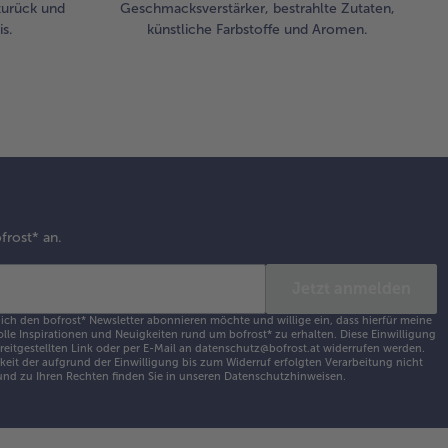
zurück und
Geschmacksverstärker, bestrahlte Zutaten,
sen. Die
s.
künstliche Farbstoffe und Aromen.
gränder
quirltem
elb
treichen.
 zweite
ghälfte
rüberlegen
 die
der gut
frost* an.
drücken.
 Pastete
 Eigelb
Jetzt anmelden
treichen
 ich den bofrost* Newsletter abonnieren möchte und willige ein, dass hierfür meine
 mit
olle Inspirationen und Neuigkeiten rund um bofrost* zu erhalten. Diese Einwilligung
samsamen
ereitgestellten Link oder per E-Mail an datenschutz@bofrost.at widerrufen werden.
eit der aufgrund der Einwilligung bis zum Widerruf erfolgten Verarbeitung nicht
treuen.
nd zu Ihren Rechten finden Sie in unseren
Datenschutzhinweisen
.
 Ofen auf
 2.
hiene von