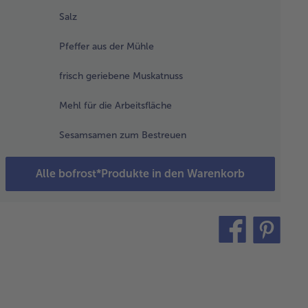
ssigkeit
Salz
dampft ist.
 Salz,
Pfeffer aus der Mühle
ffer und
skatnuss
frisch geriebene Muskatnuss
rzen und
kühlen
Mehl für die Arbeitsfläche
sen.
Sesamsamen zum Bestreuen
n
ckofen
Alle bofrost*Produkte in den Warenkorb
f 200°C
heizen.
s
chierte
teilen
pin
 dem Ei
it
rkneten
 die
sse mit
z und