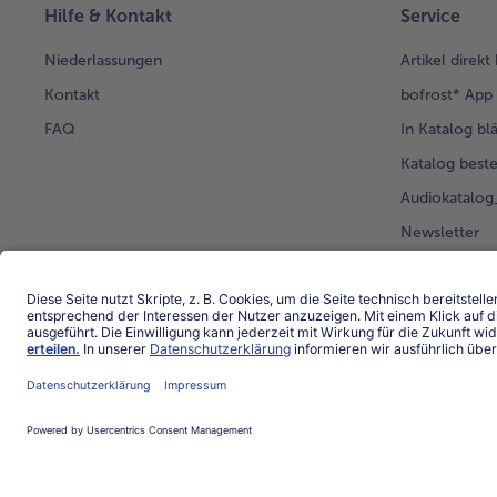
Hilfe & Kontakt
Service
Niederlassungen
Artikel direkt
Kontakt
bofrost* App
FAQ
In Katalog bl
Katalog beste
Audiokatalo
Newsletter
Kunden werb