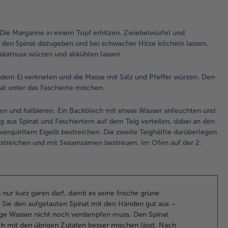
Flü
ver
Mit
Die Margarine in einem Topf erhitzen, Zwiebelwürfel und
Pfe
, den Spinat dazugeben und bei schwacher Hitze köcheln lassen,
Mu
Muskatnuss würzen und abkühlen lassen.
wü
ab
dem Ei verkneten und die Masse mit Salz und Pfeffer würzen. Den
las
at unter das Faschierte mischen.
2.
len und halbieren. Ein Backblech mit etwas Wasser anfeuchten und
De
ng aus Spinat und Faschiertem auf dem Teig verteilen, dabei an den
Ba
t verquirltem Eigelb bestreichen. Die zweite Teighälfte darüberlegen
au
bestreichen und mit Sesamsamen bestreuen. Im Ofen auf der 2.
vor
Da
Fas
mit
ve
 nur kurz garen darf, damit es seine frische grüne
und
n Sie den aufgetauten Spinat mit den Händen gut aus –
Ma
sige Wasser nicht noch verdampfen muss. Den Spinat
Sal
ch mit den übrigen Zutaten besser mischen lässt. Nach