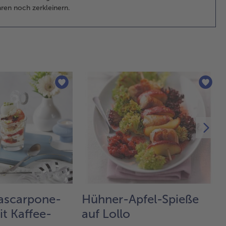
Pfe
ren noch zerkleinern.
wü
De
Sch
in 
Wü
sc
und
de
Spi
unt
Fas
mi
3.
De
Blä
auf
be
ascarpone-
Hühner-Apfel-Spieße
Arb
it Kaffee-
auf Lollo
aus
un