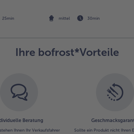
hal
Ein
Ba
25min
mittel
30min
mit
Wa
an
und
Ihre bofrost*Vorteile
Häl
aus
Tei
dar
Die
aus
un
Fa
auf
ver
dab
Sei
dividuelle Beratung
Geschmacksgarant
jew
stehen Ihnen Ihr Verkaufsfahrer
Sollte ein Produkt nicht Ihren
Ran