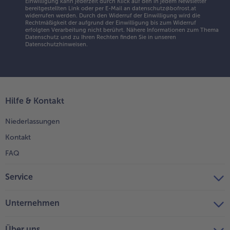
Einwilligung kann jederzeit durch Klick auf den in jedem Newsletter
bereitgestellten Link oder per E-Mail an datenschutz@bofrost.at
widerrufen werden. Durch den Widerruf der Einwilligung wird die
Rechtmäßigkeit der aufgrund der Einwilligung bis zum Widerruf
erfolgten Verarbeitung nicht berührt. Nähere Informationen zum Thema
Datenschutz und zu Ihren Rechten finden Sie in unseren
Datenschutzhinweisen
.
Hilfe & Kontakt
Niederlassungen
Kontakt
FAQ
Service
Unternehmen
Über uns