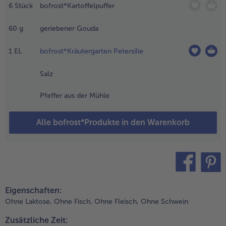
azugeben
6
Stück
bofrost*Kartoffelpuffer
nd kurz
itbraten. Mit
60
g
geriebener Gouda
alz und
feffer
1
EL
bofrost*Kräutergarten Petersilie
ürzen.
Salz
.
as restliche Öl
Pfeffer aus der Mühle
n einer zweiten
fenfesten
fanne erhitzen
Alle bofrost*Produkte in den Warenkorb
nd die
efrorenen
artoffelpuffer
arin
ortionsweise
teilen
pin it
uf beiden
Eigenschaften:
eiten kross
Ohne Laktose,
Ohne Fisch,
Ohne Fleisch,
Ohne Schwein
raten. Die
hampignons
Zusätzliche Zeit:
uf den