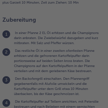
plus Garzeit 10 Minuten,
Zeit zum Ziehen: 10 Min
artoffelpuffern
n der Pfanne
erteilen und
Zubereitung
it dem
eriebenen
äse bestreuen.
In einer Pfanne 2 EL Öl erhitzen und die Champignons
1
darin anbraten. Die Zwiebelwürfel dazugeben und kurz
.
mitbraten. Mit Salz und Pfeffer würzen.
en
ackofengrill
Das restliche Öl in einer zweiten ofenfesten Pfanne
2
inschalten.
erhitzen und die gefrorenen Kartoffelpuffer darin
en
portionsweise auf beiden Seiten kross braten. Die
fannengriff
Champignons auf den Kartoffelpuffern in der Pfanne
egebenenfalls
verteilen und mit dem geriebenen Käse bestreuen.
it Alufolie
Den Backofengrill einschalten. Den Pfannengriff
3
mwickeln und
gegebenenfalls mit Alufolie umwickeln und die
ie
Kartoffelpuffer unter dem Grill etwa 10 Minuten
artoffelpuffer
überbacken, bis der Käse geschmolzen ist.
nter dem Grill
twa 10
Die Kartoffelpuffer auf Tellern anrichten, mit Petersilie
4
inuten
bestreuen und nach Belieben mit einem gemischten