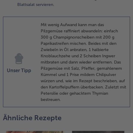
berbacken,
Blattsalat servieren.
is der Käse
eschmolzen
t.
Mit wenig Aufwand kann man das
Pilzgemüse raffiniert abwandeln: einfach
.
300 g Champignonscheiben mit 200 g
ie
Paprikastreifen mischen. Beides mit den
artoffelpuffer
Zwiebeln in Öl anbraten, 1 halbierte
uf Tellern
Knoblauchzehe und 2 Scheiben Ingwer
nrichten, mit
mitbraten und dann wieder entfernen. Das
etersilie
Pilzgemüse mit Salz, Pfeffer, gemahlenem
Unser Tipp
estreuen und
Kümmel und 1 Prise mildem Chilipulver
ach Belieben
würzen und, wie im Rezept beschrieben, auf
it einem
den Kartoffelpuffern überbacken. Zuletzt mit
emischten
Petersilie oder gehacktem Thymian
lattsalat
bestreuen.
ervieren.
Ähnliche Rezepte