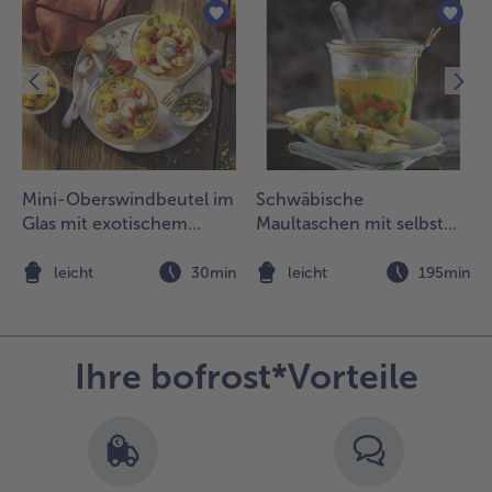
Mini-Oberswindbeutel im
Schwäbische
Glas mit exotischem
Maultaschen mit selbst
Früchte-Kompott
gemachter Gemüsesuppe
n
leicht
30min
leicht
195min
Ihre bofrost*Vorteile