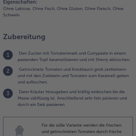
nd kräftig
Eigenschaften:
inkochen
Ohne Laktose,
Ohne Fisch,
Ohne Gluten,
Ohne Fleisch,
Ohne
is die Masse
Schwein
ähflüssig ist.
nschließend
ehr fein
Zubereitung
ürieren und
urch ein
ieb
Den Zucker mit Tomatenmark und Currypaste in einem
1
assieren.
passenden Topf karamellisieren und mit Sherry ablöschen.
Getrocknete Tomaten und Knoblauch grob zerkleinern
2
und mit den Zwiebeln und Tomaten zum Karamell geben
und aufkochen.
Dann Kräuter hinzugeben und kräftig einkochen bis die
3
Masse zähflüssig ist. Anschließend sehr fein pürieren und
durch ein Sieb passieren.
Für die süße Variante werden die frischen
und getrockneten Tomaten durch frische