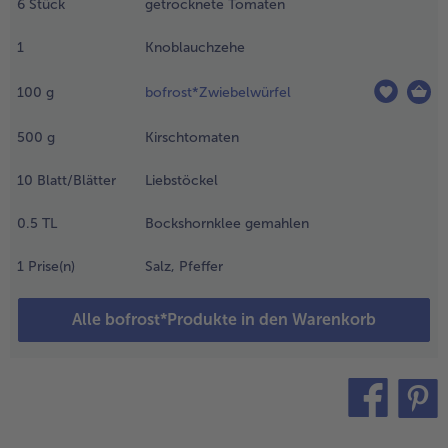
6
Stück
getrocknete Tomaten
blöschen.
1
Knoblauchzehe
.
etrocknete
omaten
100
g
bofrost*Zwiebelwürfel
nd
noblauch
500
g
Kirschtomaten
rob
erkleinern
10
Blatt/Blätter
Liebstöckel
nd mit den
wiebeln
0.5
TL
Bockshornklee gemahlen
nd
omaten
1
Prise(n)
Salz, Pfeffer
um
aramell
Alle bofrost*Produkte in den Warenkorb
eben und
ufkochen.
.
ann Kräuter
inzugeben
teilen
pin it