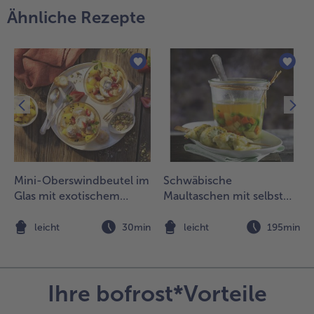
Ähnliche Rezepte
Mini-Oberswindbeutel im
Schwäbische
Glas mit exotischem
Maultaschen mit selbst
Früchte-Kompott
gemachter Gemüsesuppe
n
leicht
30min
leicht
195min
Ihre bofrost*Vorteile