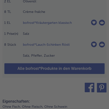
2
EL
Olivenöl
em
eißwein-
8
TL
Crème fraîche
uppen-
emisch
uffüllen und
1
EL
bofrost*Kräutergarten klassisch
ufkochen.
eiseitestellen
1
Prise(n)
Salz
nd Spargel in
er Flüssigkeit
8
Stück
bofrost*Lauch-Schinken Rösti
it Deckel
iehen lassen.
Salz, Pfeffer, Zucker
.
livenöl
Alle bofrost*Produkte in den Warenkorb
ber den
eißen
pargel
eben.
rème
teilen
pin it
raîche mit
Eigenschaften:
en
Ohne Fisch,
Ohne Fleisch,
Ohne Schwein
räutern