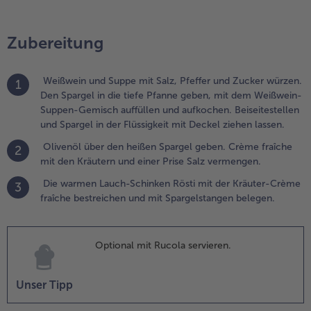
nd einer
rise Salz
Zubereitung
ermengen.
.
Weißwein und Suppe mit Salz, Pfeffer und Zucker würzen.
1
ie warmen
Den Spargel in die tiefe Pfanne geben, mit dem Weißwein-
auch-
Suppen-Gemisch auffüllen und aufkochen. Beiseitestellen
chinken Rösti
und Spargel in der Flüssigkeit mit Deckel ziehen lassen.
it der
räuter-Crème
Olivenöl über den heißen Spargel geben. Crème fraîche
2
raîche
mit den Kräutern und einer Prise Salz vermengen.
estreichen
Die warmen Lauch-Schinken Rösti mit der Kräuter-Crème
3
nd mit
fraîche bestreichen und mit Spargelstangen belegen.
pargelstangen
elegen.
Optional mit Rucola servieren.
Unser Tipp