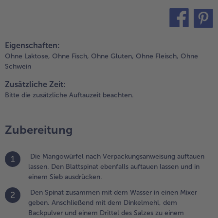
pinatmasse 10
inuten ruhen
assen.
teilen
pin it
ährenddessen
Eigenschaften:
as Waffeleisen
Ohne Laktose,
Ohne Fisch,
Ohne Gluten,
Ohne Fleisch,
Ohne
ufheizen.
Schwein
.
Zusätzliche Zeit:
vocado von
Bitte die zusätzliche Auftauzeit beachten.
chale und
ern befreien
nd
Zubereitung
ruchtfleisch
it einer
abel
Die Mangowürfel nach Verpackungsanweisung auftauen
1
erdrücken.
lassen. Den Blattspinat ebenfalls auftauen lassen und in
it der Hälfte
einem Sieb ausdrücken.
es
Den Spinat zusammen mit dem Wasser in einen Mixer
imettensaftes,
2
geben. Anschließend mit dem Dinkelmehl, dem
inem Drittel
Backpulver und einem Drittel des Salzes zu einem
es Salzes und