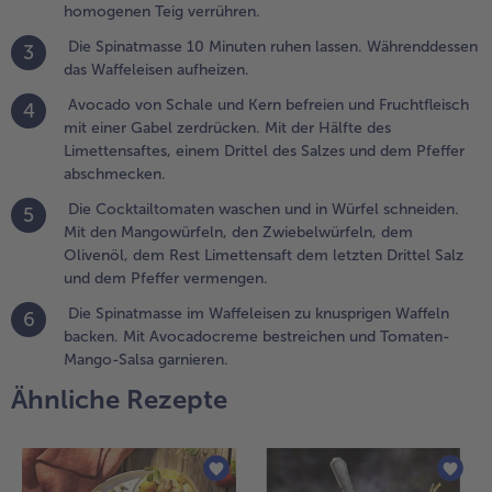
homogenen Teig verrühren.
em Pfeffer
bschmecken.
Die Spinatmasse 10 Minuten ruhen lassen. Währenddessen
3
das Waffeleisen aufheizen.
.
ie
Avocado von Schale und Kern befreien und Fruchtfleisch
4
ocktailtomaten
mit einer Gabel zerdrücken. Mit der Hälfte des
aschen und in
Limettensaftes, einem Drittel des Salzes und dem Pfeffer
ürfel
abschmecken.
chneiden. Mit
Die Cocktailtomaten waschen und in Würfel schneiden.
5
en
Mit den Mangowürfeln, den Zwiebelwürfeln, dem
angowürfeln,
Olivenöl, dem Rest Limettensaft dem letzten Drittel Salz
en
und dem Pfeffer vermengen.
wiebelwürfeln,
em Olivenöl,
Die Spinatmasse im Waffeleisen zu knusprigen Waffeln
6
em Rest
backen. Mit Avocadocreme bestreichen und Tomaten-
imettensaft
Mango-Salsa garnieren.
em letzten
Ähnliche Rezepte
rittel Salz und
em Pfeffer
ermengen.