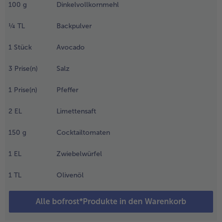
.
100
g
Dinkelvollkornmehl
en Spinat
usammen
¼
TL
Backpulver
it dem
asser in
1
Stück
Avocado
inen Mixer
eben.
3
Prise(n)
Salz
nschließend
it dem
1
Prise(n)
Pfeffer
inkelmehl,
em
2
EL
Limettensaft
ackpulver
nd einem
150
g
Cocktailtomaten
rittel des
alzes zu
1
EL
Zwiebelwürfel
inem
omogenen
1
TL
Olivenöl
eig
errühren.
Alle bofrost*Produkte in den Warenkorb
.
ie