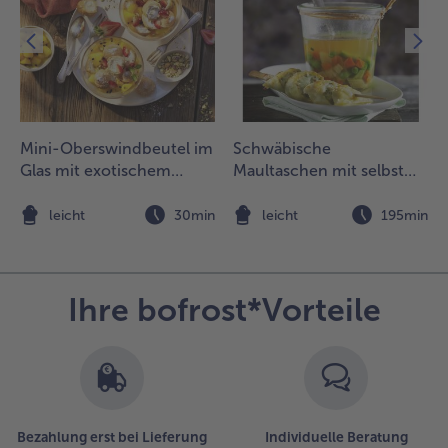
.
ie
pinatmasse im
affeleisen zu
nusprigen
affeln
acken. Mit
Mini-Oberswindbeutel im
Schwäbische
vocadocreme
Glas mit exotischem
Maultaschen mit selbst
estreichen
nd Tomaten-
Früchte-Kompott
gemachter Gemüsesuppe
ango-Salsa
n
leicht
30min
leicht
195min
arnieren.
Ihre bofrost*Vorteile
Bezahlung erst bei Lieferung
Individuelle Beratung