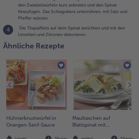
ehackten
den Zwiebelwürfeln kurz anbraten und den Spinat
noblauch mit
hinzufügen. Das Schlagobers unterrühren, mit Salz und
en
Pfeffer würzen.
wiebelwürfeln
urz anbraten
Die Tilapiafilets auf dem Spinat anrichten und mit den
4
nd den Spinat
Limetten und Zitronen dekorieren.
inzufügen. Das
Ähnliche Rezepte
chlagobers
nterrühren, mit
alz und Pfeffer
ürzen.
.
ie
lapiafilets
uf dem
pinat
nrichten
Hühnerbrustwürfel in
Maultaschen auf
nd mit
en
Orangen-Senf-Sauce
Blattspinat mit
imetten
Tomatenschaum
nd
überbacken
n
leicht
25min
mittel
30min