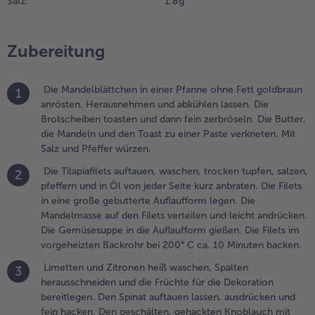
Salz:
1.8 g
orgeheizten
ackrohr bei
00° C ca. 10
Zubereitung
inuten
acken.
Die Mandelblättchen in einer Pfanne ohne Fett goldbraun
1
.
anrösten. Herausnehmen und abkühlen lassen. Die
imetten und
Brotscheiben toasten und dann fein zerbröseln. Die Butter,
itronen heiß
die Mandeln und den Toast zu einer Paste verkneten. Mit
aschen,
Salz und Pfeffer würzen.
palten
erausschneiden
Die Tilapiafilets auftauen, waschen, trocken tupfen, salzen,
2
nd die Früchte
pfeffern und in Öl von jeder Seite kurz anbraten. Die Filets
ür die
in eine große gebutterte Auflaufform legen. Die
ekoration
Mandelmasse auf den Filets verteilen und leicht andrücken.
ereitlegen. Den
Die Gemüsesuppe in die Auflaufform gießen. Die Filets im
pinat auftauen
vorgeheizten Backrohr bei 200° C ca. 10 Minuten backen.
assen,
Limetten und Zitronen heiß waschen, Spalten
3
usdrücken und
herausschneiden und die Früchte für die Dekoration
ein hacken.
bereitlegen. Den Spinat auftauen lassen, ausdrücken und
en geschälten,
fein hacken. Den geschälten, gehackten Knoblauch mit