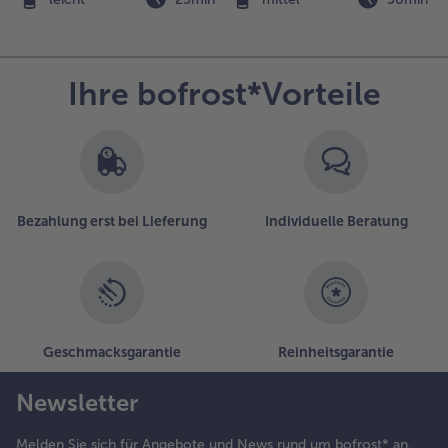
itronen
ekorieren.
Ihre bofrost*Vorteile
Bezahlung erst bei Lieferung
Individuelle Beratung
Geschmacksgarantie
Reinheitsgarantie
Newsletter
Melden Sie sich für Angebote und News rund um bofrost* an.