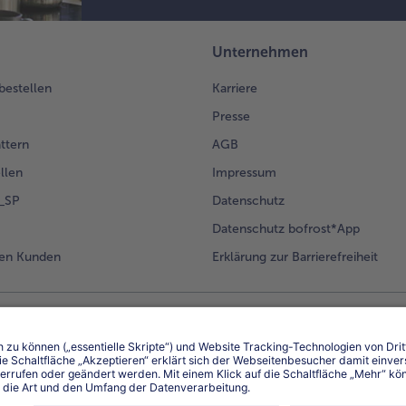
Unternehmen
 bestellen
Karriere
Presse
ättern
AGB
llen
Impressum
g_SP
Datenschutz
Datenschutz bofrost*App
en Kunden
Erklärung zur Barrierefreiheit