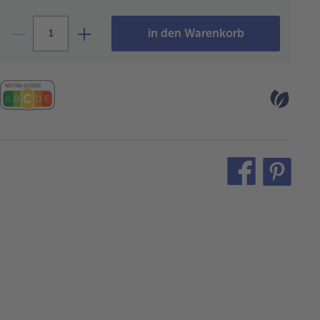
in den Warenkorb
teilen
pin
it