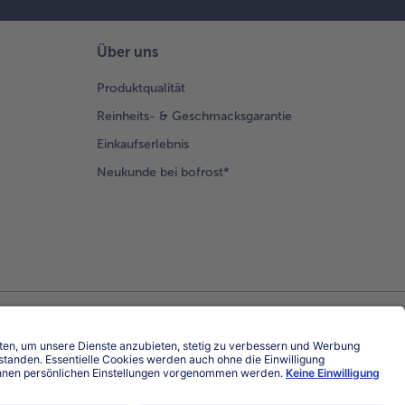
Über uns
Produktqualität
Reinheits- & Geschmacksgarantie
Einkaufserlebnis
Neukunde bei bofrost*
Land / Sprache wählen