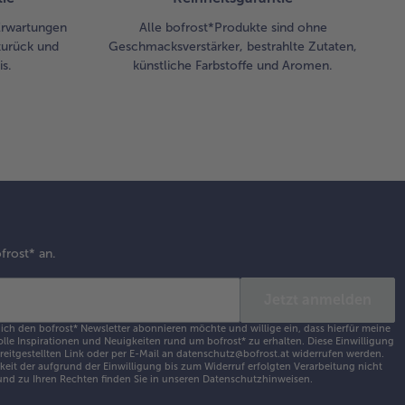
 Erwartungen
Alle bofrost*Produkte sind ohne
zurück und
Geschmacksverstärker, bestrahlte Zutaten,
s.
künstliche Farbstoffe und Aromen.
frost* an.
Jetzt anmelden
 ich den bofrost* Newsletter abonnieren möchte und willige ein, dass hierfür meine
olle Inspirationen und Neuigkeiten rund um bofrost* zu erhalten. Diese Einwilligung
ereitgestellten Link oder per E-Mail an datenschutz@bofrost.at widerrufen werden.
eit der aufgrund der Einwilligung bis zum Widerruf erfolgten Verarbeitung nicht
nd zu Ihren Rechten finden Sie in unseren
Datenschutzhinweisen
.