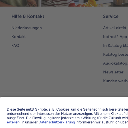
Hilfe & Kontakt
Service
Niederlassungen
Artikel direkt
Kontakt
bofrost* App
FAQ
In Katalog bl
Katalog beste
Audiokatalo
Newsletter
Kunden werb