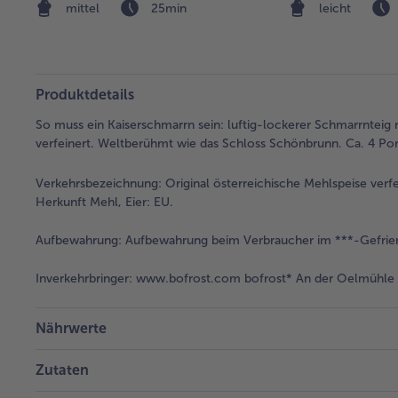
mittel
25min
leicht
Produktdetails
So muss ein Kaiserschmarrn sein: luftig-lockerer Schmarrnteig 
verfeinert. Weltberühmt wie das Schloss Schönbrunn. Ca. 4 Por
Verkehrsbezeichnung:
Original österreichische Mehlspeise verfe
Herkunft Mehl, Eier: EU.
Aufbewahrung:
Aufbewahrung beim Verbraucher im ***-Gefrier
Inverkehrbringer:
www.bofrost.com bofrost* An der Oelmühle 6
Nährwerte
Zutaten