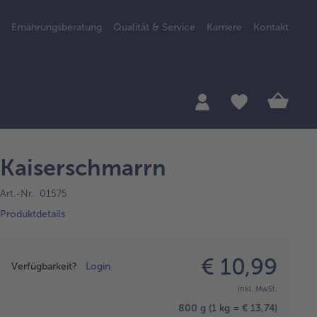
Ernährungsberatung
Qualität & Service
Karriere
Kontakt
Kaiserschmarrn
Art.-Nr. 01575
Produktdetails
Preisangabe
€ 10,99
Verfügbarkeit?
Login
inkl. MwSt.
800 g
(1 kg = € 13,74)