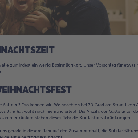
HNACHTSZEIT
 alle zumindest ein wenig
Besinnlichkeit.
Unser Vorschlag für etwas
e!
EIHNACHTSFEST
ne
Schnee?
Das kennen wir. Weihnachten bei 30 Grad am
Strand
von A
ses Jahr hat wohl noch niemand erlebt. Die Anzahl der Gäste unter d
Zusammenrücken
stehen dieses Jahr die
Kontaktbeschränkungen.
r uns gerade in diesem Jahr auf den
Zusammenhalt,
die
Solidarität
un
reude auf eine
frohe Weihnacht!