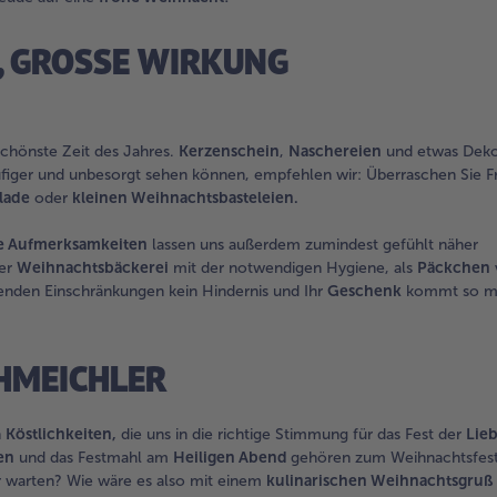
 GROSSE WIRKUNG
schönste Zeit des Jahres.
Kerzenschein
,
Naschereien
und etwas Deko
äufiger und unbesorgt sehen können, empfehlen wir: Überraschen Sie 
lade
oder
kleinen Weihnachtsbasteleien.
le Aufmerksamkeiten
lassen uns außerdem zumindest gefühlt näher
der
Weihnachtsbäckerei
mit der notwendigen Hygiene, als
Päckchen
tenden Einschränkungen kein Hindernis und Ihr
Geschenk
kommt so m
HMEICHLER
n
Köstlichkeiten,
die uns in die richtige Stimmung für das Fest der
Lie
en
und das Festmahl am
Heiligen Abend
gehören zum Weihnachtsfest
 warten? Wie wäre es also mit einem
kulinarischen Weihnachtsgruß