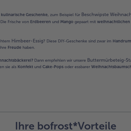
Beschwipste Weihnach
kulinarische Geschenke,
zum Beispiel für
: Die Frische von
Erdbeeren
und
Mango
gepaart mit
weihnachtlichen
Himbeer-Essig
chtem
? Diese DIY-Geschenke sind zwar im
Handrum
ihre
Freude
haben.
Buttermürbeteig-S
hnachtsbäckerei?
Dann empfehlen wir unsere
en sie als
Konfekt
und
Cake-Pops
oder essbarer
Weihnachtsbaumsc
Ihre bofrost*Vorteile