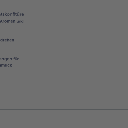
tskonfitüre
 Aromen
und
drehen
tangen
für
hmuck