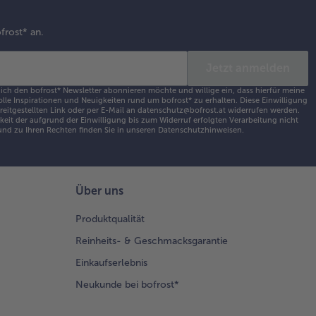
frost* an.
Jetzt anmelden
 ich den bofrost* Newsletter abonnieren möchte und willige ein, dass hierfür meine
olle Inspirationen und Neuigkeiten rund um bofrost* zu erhalten. Diese Einwilligung
ereitgestellten Link oder per E-Mail an datenschutz@bofrost.at widerrufen werden.
eit der aufgrund der Einwilligung bis zum Widerruf erfolgten Verarbeitung nicht
nd zu Ihren Rechten finden Sie in unseren
Datenschutzhinweisen
.
Über uns
Produktqualität
Reinheits- & Geschmacksgarantie
Einkaufserlebnis
Neukunde bei bofrost*