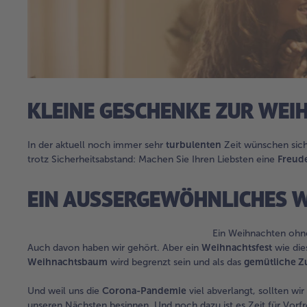
KLEINE GESCHENKE ZUR WEI
In der aktuell noch immer sehr
turbulenten
Zeit wünschen sich
trotz Sicherheitsabstand: Machen Sie Ihren Liebsten eine
Freud
EIN AUSSERGEWÖHNLICHES W
Ein Weihnachten oh
Auch davon haben wir gehört. Aber ein
Weihnachtsfest
wie die
Weihnachtsbaum
wird begrenzt sein und als das
gemütliche 
Und weil uns die
Corona-Pandemie
viel abverlangt, sollten wi
unseren Nächsten besinnen. Und noch dazu ist es Zeit für Vorf