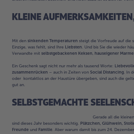
KLEINE AUFMERKSAMKEITEN,
Mit den
sinkenden Temperaturen
steigt die Vorfreude auf die 
Einzige, was fehlt, sind Ihre
Liebsten
. Und bis Sie die wieder h
Verwandte mit
selbstgebackenen Keksen
,
h
auseigener Marme
Ein Geschenk sagt nicht nur mehr als tausend Worte:
Liebevol
zusammenrücken
– auch in Zeiten von
Social Distancing
. In 
oder kontaktlos an der Haustüre übergeben, sind auch die gel
gut an.
SELBSTGEMACHTE SEELENSC
Gerade all die kleine
sind dieses Jahr besonders wichtig.
Plätzchen, Glühwein, Stoll
Freunde
und
Familie
. Aber warum damit bis zum 24. Dezember