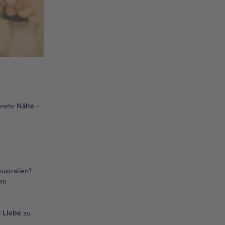
 mehr
Nähe
-
ustralien?
em
d
Liebe
zu