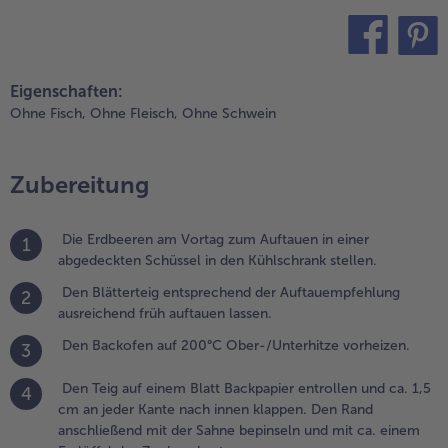
ackpapier
ntrollen
nd ca. 1,5
teilen
pin it
m an jeder
Eigenschaften:
ante nach
Ohne Fisch,
Ohne Fleisch,
Ohne Schwein
nnen
lappen. Den
and
Zubereitung
nschließend
it der
ahne
Die Erdbeeren am Vortag zum Auftauen in einer
1
epinseln
abgedeckten Schüssel in den Kühlschrank stellen.
nd mit ca.
inem
Den Blätterteig entsprechend der Auftauempfehlung
2
sslöffel des
ausreichend früh auftauen lassen.
uckers
Den Backofen auf 200°C Ober-/Unterhitze vorheizen.
3
estreuen.
Den Teig auf einem Blatt Backpapier entrollen und ca. 1,5
4
.
cm an jeder Kante nach innen klappen. Den Rand
en
anschließend mit der Sahne bepinseln und mit ca. einem
habarber