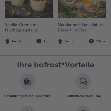
.
as
arzipan
ein
acken
Vanille-Creme mit
Mandarinen-Spekulatius-
nd mit
Fruchtspiegel und
Dessert im Glas
em Ei
Mandelspekulatius
nd der
Crumble
n
leicht
15min
leicht
10min
rème
raîche in
iner
chüssel
Ihre bofrost*Vorteile
errühren.
ie
reme
uf dem
lätterteig
Bezahlung erst bei Lieferung
Individuelle Beratung
erteilen
nd mit
em Obst