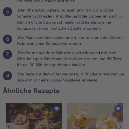
Esslöffel des Zuckers bestreuen.
utzen,
chälen und
Den Rhabarber putzen, schälen und in 0,5 cm dicke
5
n 0,5 cm
Scheiben schneiden. Anschließend die Erdbeeren auch in
icke
ähnlich große Stücke schneiden und beides in einer
cheiben
Schüssel mit dem restlichen Zucker mischen.
chneiden.
Das Marzipan fein hacken und mit dem Ei und der Crème
6
nschließend
Fraîche in einer Schüssel verrühren.
ie
rdbeeren
Die Creme auf dem Blätterteig verteilen und mit dem
7
uch in
Obst belegen. Die Mandeln darüber streuen und die Tarte
hnlich
für ca. 20 Minuten goldbraun backen.
roße Stücke
Die Tarte aus dem Ofen nehmen, in Stücke schneiden und
8
chneiden
lauwarm mit einer Kugel Vanilleeis servieren
nd beides in
iner
Ähnliche Rezepte
chüssel mit
em
estlichen
ucker
ischen.