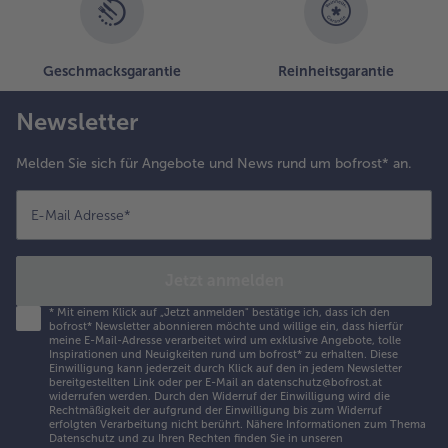
elegen.
ie
andeln
Geschmacksgarantie
Reinheitsgarantie
arüber
treuen
Newsletter
nd die
arte für
a. 20
Melden Sie sich für Angebote und News rund um bofrost* an.
inuten
oldbraun
E-Mail Adresse
*
acken.
.
Jetzt anmelden
ie Tarte
us dem
*
Mit einem Klick auf „Jetzt anmelden" bestätige ich, dass ich den
fen
bofrost* Newsletter abonnieren möchte und willige ein, dass hierfür
meine E-Mail-Adresse verarbeitet wird um exklusive Angebote, tolle
ehmen,
Inspirationen und Neuigkeiten rund um bofrost* zu erhalten. Diese
n Stücke
Einwilligung kann jederzeit durch Klick auf den in jedem Newsletter
bereitgestellten Link oder per E-Mail an datenschutz@bofrost.at
chneiden
widerrufen werden. Durch den Widerruf der Einwilligung wird die
nd
Rechtmäßigkeit der aufgrund der Einwilligung bis zum Widerruf
erfolgten Verarbeitung nicht berührt. Nähere Informationen zum Thema
auwarm
Datenschutz und zu Ihren Rechten finden Sie in unseren