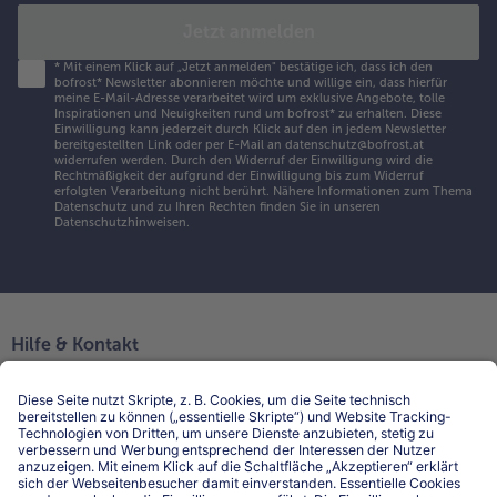
Jetzt anmelden
*
Mit einem Klick auf „Jetzt anmelden" bestätige ich, dass ich den
bofrost* Newsletter abonnieren möchte und willige ein, dass hierfür
meine E-Mail-Adresse verarbeitet wird um exklusive Angebote, tolle
Inspirationen und Neuigkeiten rund um bofrost* zu erhalten. Diese
Einwilligung kann jederzeit durch Klick auf den in jedem Newsletter
bereitgestellten Link oder per E-Mail an datenschutz@bofrost.at
widerrufen werden. Durch den Widerruf der Einwilligung wird die
Rechtmäßigkeit der aufgrund der Einwilligung bis zum Widerruf
erfolgten Verarbeitung nicht berührt. Nähere Informationen zum Thema
Datenschutz und zu Ihren Rechten finden Sie in unseren
Datenschutzhinweisen
.
Hilfe & Kontakt
Niederlassungen
Kontakt
FAQ