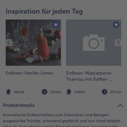
teilen
pin it
Inspiration für jeden Tag
Erdbeer-Vanille-Limes
Erdbeer-Mascarpone-
Tiramisu mit Kaffee-
Perlen
n
leicht
15min
mittel
25min
Produktdetails
Aromatische Erdbeerhälften zum Dekorieren und Belegen:
ausgesuchte Früchte, schonend gepflückt und von Hand halbiert.
Ideal als Tortenbelag und für Dessertvariationen, hausgemachte