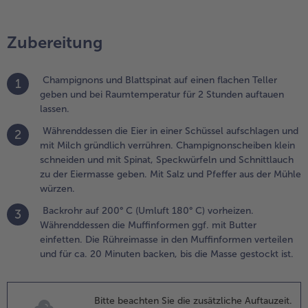
ie
uffinformen
Zubereitung
gf. mit Butter
infetten. Die
ühreimasse in
Champignons und Blattspinat auf einen flachen Teller
1
en
geben und bei Raumtemperatur für 2 Stunden auftauen
uffinformen
lassen.
erteilen und
ür ca. 20
Währenddessen die Eier in einer Schüssel aufschlagen und
2
inuten
mit Milch gründlich verrühren. Champignonscheiben klein
acken, bis die
schneiden und mit Spinat, Speckwürfeln und Schnittlauch
asse gestockt
zu der Eiermasse geben. Mit Salz und Pfeffer aus der Mühle
t.
würzen.
Backrohr auf 200° C (Umluft 180° C) vorheizen.
3
Währenddessen die Muffinformen ggf. mit Butter
einfetten. Die Rühreimasse in den Muffinformen verteilen
und für ca. 20 Minuten backen, bis die Masse gestockt ist.
Bitte beachten Sie die zusätzliche Auftauzeit.