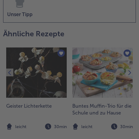
Unser Tipp
Ähnliche Rezepte
n
Geister Lichterkette
Buntes Muffin-Trio für die
Schule und zu Hause
n
leicht
30min
leicht
30min