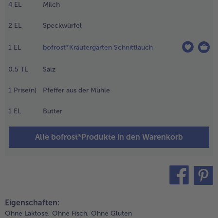
4
EL
Milch
.
ährenddessen die
2
EL
Speckwürfel
ier in einer Schüssel
ufschlagen und mit
1
EL
bofrost*Kräutergarten Schnittlauch
ilch gründlich
errühren.
0.5
TL
Salz
hampignonscheiben
lein schneiden und
1
Prise(n)
Pfeffer aus der Mühle
it Spinat,
peckwürfeln und
1
EL
Butter
chnittlauch zu der
iermasse geben. Mit
alz und Pfeffer aus
Alle bofrost*Produkte in den Warenkorb
er Mühle würzen.
.
ackrohr auf
00° C (Umluft
teilen
pin it
80° C)
Eigenschaften:
orheizen.
Ohne Laktose,
Ohne Fisch,
Ohne Gluten
ährenddessen