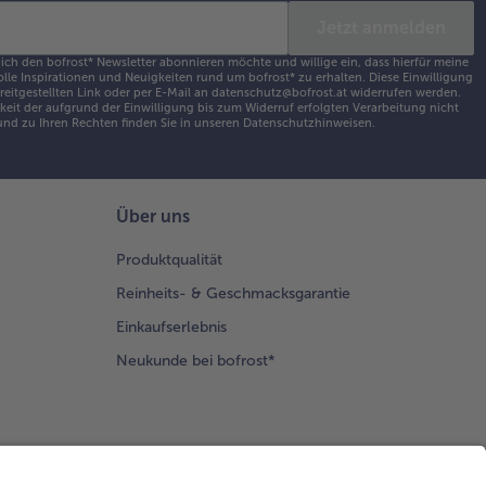
Jetzt anmelden
 ich den bofrost* Newsletter abonnieren möchte und willige ein, dass hierfür meine
olle Inspirationen und Neuigkeiten rund um bofrost* zu erhalten. Diese Einwilligung
ereitgestellten Link oder per E-Mail an datenschutz@bofrost.at widerrufen werden.
eit der aufgrund der Einwilligung bis zum Widerruf erfolgten Verarbeitung nicht
nd zu Ihren Rechten finden Sie in unseren
Datenschutzhinweisen
.
Über uns
Produktqualität
Reinheits- & Geschmacksgarantie
Einkaufserlebnis
Neukunde bei bofrost*