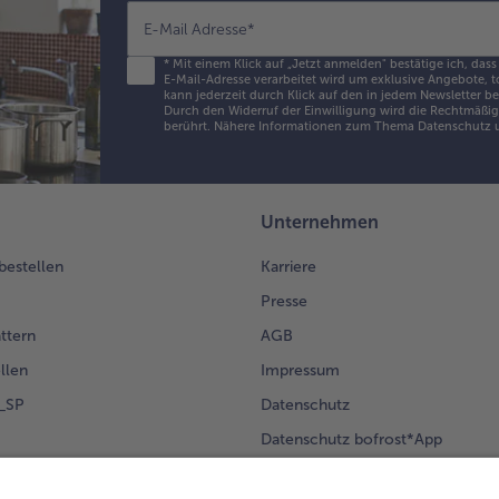
E-Mail Adresse
*
*
Mit einem Klick auf „Jetzt anmelden" bestätige ich, dass
E-Mail-Adresse verarbeitet wird um exklusive Angebote, t
kann jederzeit durch Klick auf den in jedem Newsletter b
Durch den Widerruf der Einwilligung wird die Rechtmäßigk
berührt. Nähere Informationen zum Thema Datenschutz u
Unternehmen
 bestellen
Karriere
Presse
ättern
AGB
llen
Impressum
g_SP
Datenschutz
Datenschutz bofrost*App
en Kunden
Erklärung zur Barrierefreiheit