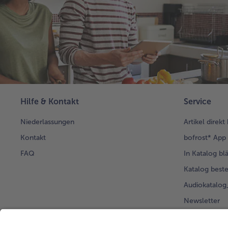
Hilfe & Kontakt
Service
Niederlassungen
Artikel direkt
Kontakt
bofrost* App
FAQ
In Katalog bl
Katalog beste
Audiokatalo
Newsletter
Kunden werb