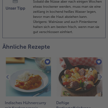
ervieren. Als
Sobald die Nüsse aber nach einigen Wochen
eilage dazu
etwas trockener werden, muss man sie eine
Unser Tipp
assen
zeitlang in kochend heißes Wasser legen,
ofrost*Spätzle.
bevor man die Haut abziehen kann.
Übrigens: Walnüsse und auch Pinienkerne
halten sich am besten frisch, wenn man sie
gut verschlossen einfriert.
Ähnliche Rezepte
Indisches Hühnercurry
Deftige