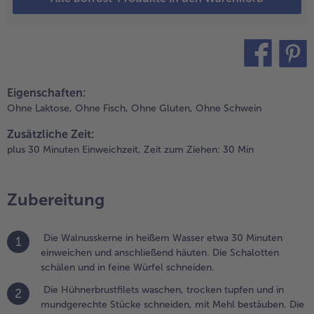
arin etwa 5
inuten rundum
charf anbraten.
as Fleisch aus
er Pfanne
teilen
pin it
ehmen, in
Eigenschaften:
lufolie wickeln
Ohne Laktose,
Ohne Fisch,
Ohne Gluten,
Ohne Schwein
nd
eiseitestellen.
Zusätzliche Zeit:
plus 30 Minuten Einweichzeit,
Zeit zum Ziehen: 30 Min
.
ie
chalottenwürfel
Zubereitung
m verbliebenem
ratfett
nbraten. Die
Die Walnusskerne in heißem Wasser etwa 30 Minuten
1
osinen und die
einweichen und anschließend häuten. Die Schalotten
ehäuteten
schälen und in feine Würfel schneiden.
alnüsse
Die Hühnerbrustfilets waschen, trocken tupfen und in
2
azugeben, mit
mundgerechte Stücke schneiden, mit Mehl bestäuben. Die
er Suppe und