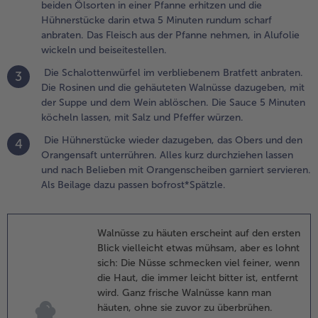
beiden Ölsorten in einer Pfanne erhitzen und die
em Wein
Hühnerstücke darin etwa 5 Minuten rundum scharf
blöschen. Die
anbraten. Das Fleisch aus der Pfanne nehmen, in Alufolie
auce 5 Minuten
wickeln und beiseitestellen.
öcheln lassen,
it Salz und
Die Schalottenwürfel im verbliebenem Bratfett anbraten.
3
feffer würzen.
Die Rosinen und die gehäuteten Walnüsse dazugeben, mit
der Suppe und dem Wein ablöschen. Die Sauce 5 Minuten
.
köcheln lassen, mit Salz und Pfeffer würzen.
ie
Die Hühnerstücke wieder dazugeben, das Obers und den
4
ühnerstücke
Orangensaft unterrühren. Alles kurz durchziehen lassen
ieder
und nach Belieben mit Orangenscheiben garniert servieren.
azugeben, das
Als Beilage dazu passen bofrost*Spätzle.
bers und den
rangensaft
nterrühren.
lles kurz
Walnüsse zu häuten erscheint auf den ersten
urchziehen
Blick vielleicht etwas mühsam, aber es lohnt
assen und nach
sich: Die Nüsse schmecken viel feiner, wenn
elieben mit
die Haut, die immer leicht bitter ist, entfernt
rangenscheiben
wird. Ganz frische Walnüsse kann man
arniert
häuten, ohne sie zuvor zu überbrühen.