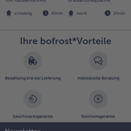
mit Kardamomreis
Bratkartoffelpfanne
n
schwierig
45min
leicht
20min
Ihre bofrost*Vorteile
Bezahlung erst bei Lieferung
Individuelle Beratung
Geschmacksgarantie
Reinheitsgarantie