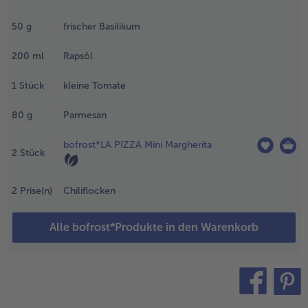
asser auf dem
erd erhitzen
50
g
frischer Basilikum
nd gut salzen.
usätzlich eine
200
ml
Rapsöl
chüssel mit
iswasser parat
1
Stück
kleine Tomate
tellen. Die
asilikumblätter
80
g
Parmesan
ür ca. 15
ekunden im
bofrost*LA PIZZA Mini Margherita
opf
2
Stück
lanchieren
nd im
asserbad
2
Prise(n)
Chiliflocken
bschrecken.
en Basilikum
Alle bofrost*Produkte in den Warenkorb
us dem
asser
ntnehmen,
orsichtig
usdrücken und
uf einem
teilen
pin it