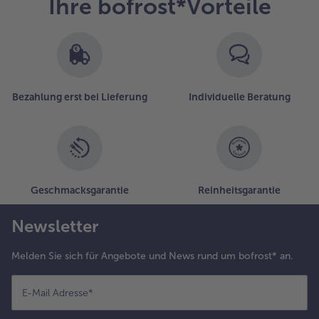
Ihre bofrost*Vorteile
nd auf ein
roßes Holzbrett
eben. Zum
erfeinern
unächst wenige
omatenscheiben,
Bezahlung erst bei Lieferung
Individuelle Beratung
armesanstücke,
ine Prise
hiliflocken und
twas frischen
asilikum
erteilen. Zum
bschluss wenige
Geschmacksgarantie
Reinheitsgarantie
öffel des
euchtend grünen
Newsletter
asilikumöls
arüber träufeln
Melden Sie sich für Angebote und News rund um bofrost* an.
nd genießen.
E-Mail Adresse
*