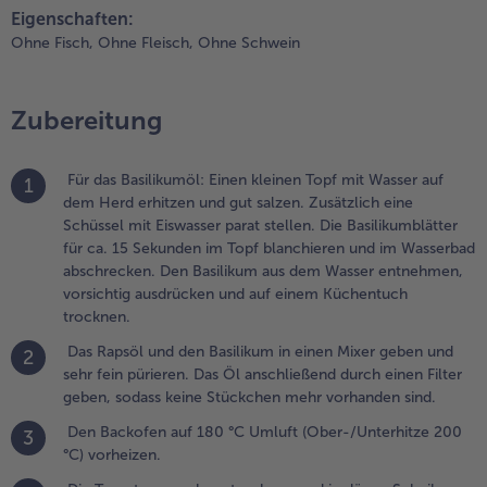
Eigenschaften:
üchentuch
rocknen.
Ohne Fisch,
Ohne Fleisch,
Ohne Schwein
.
as Rapsöl
Zubereitung
nd den
asilikum in
inen Mixer
Für das Basilikumöl: Einen kleinen Topf mit Wasser auf
1
eben und
dem Herd erhitzen und gut salzen. Zusätzlich eine
ehr fein
Schüssel mit Eiswasser parat stellen. Die Basilikumblätter
ürieren. Das
für ca. 15 Sekunden im Topf blanchieren und im Wasserbad
l
abschrecken. Den Basilikum aus dem Wasser entnehmen,
nschließend
vorsichtig ausdrücken und auf einem Küchentuch
urch einen
trocknen.
ilter geben,
Das Rapsöl und den Basilikum in einen Mixer geben und
2
odass keine
sehr fein pürieren. Das Öl anschließend durch einen Filter
tückchen
geben, sodass keine Stückchen mehr vorhanden sind.
ehr
orhanden
Den Backofen auf 180 °C Umluft (Ober-/Unterhitze 200
3
ind.
°C) vorheizen.