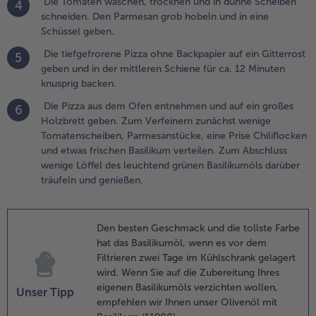
Die Tomaten waschen, trocknen und in dünne Scheiben
4
.
schneiden. Den Parmesan grob hobeln und in eine
en Backofen auf
Schüssel geben.
80 °C Umluft
Ober-/Unterhitze
Die tiefgefrorene Pizza ohne Backpapier auf ein Gitterrost
5
00 °C)
geben und in der mittleren Schiene für ca. 12 Minuten
orheizen.
knusprig backen.
Die Pizza aus dem Ofen entnehmen und auf ein großes
6
.
Holzbrett geben. Zum Verfeinern zunächst wenige
ie
Tomatenscheiben, Parmesanstücke, eine Prise Chiliflocken
omaten
und etwas frischen Basilikum verteilen. Zum Abschluss
aschen,
wenige Löffel des leuchtend grünen Basilikumöls darüber
rocknen
träufeln und genießen.
nd in
ünne
cheiben
chneiden.
Den besten Geschmack und die tollste Farbe
en
hat das Basilikumöl, wenn es vor dem
armesan
Filtrieren zwei Tage im Kühlschrank gelagert
rob
wird. Wenn Sie auf die Zubereitung Ihres
obeln
eigenen Basilikumöls verzichten wollen,
Unser Tipp
nd in
empfehlen wir Ihnen unser Olivenöl mit