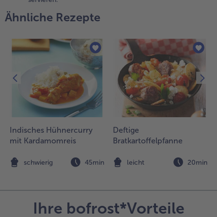
nterrühren
Ähnliche Rezepte
nd mit Salz
nd Pfeffer
ürzen. Die
auce mit
ognac oder
otwein
erfeinern
nd gleich
ervieren.
Indisches Hühnercurry
Deftige
mit Kardamomreis
Bratkartoffelpfanne
n
schwierig
45min
leicht
20min
Ihre bofrost*Vorteile