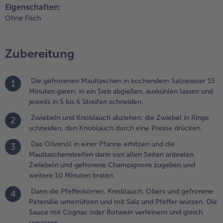
Eigenschaften:
.
Ohne Fisch
as Olivenöl in
iner Pfanne
rhitzen und die
Zubereitung
aultaschenstreifen
arin von allen
eiten anbraten.
Die gefrorenen Maultaschen in kochendem Salzwasser 15
1
wiebeln und
Minuten garen; in ein Sieb abgießen, auskühlen lassen und
efrorene
jeweils in 5 bis 6 Streifen schneiden.
hampignons
ugeben und
Zwiebeln und Knoblauch abziehen; die Zwiebel in Ringe
2
eitere 10 Minuten
schneiden, den Knoblauch durch eine Presse drücken.
raten.
Das Olivenöl in einer Pfanne erhitzen und die
3
Maultaschenstreifen darin von allen Seiten anbraten.
.
Zwiebeln und gefrorene Champignons zugeben und
ann die
weitere 10 Minuten braten.
fefferkörner,
noblauch,
Dann die Pfefferkörner, Knoblauch, Obers und gefrorene
4
bers und
Petersilie unterrühren und mit Salz und Pfeffer würzen. Die
efrorene
Sauce mit Cognac oder Rotwein verfeinern und gleich
etersilie
servieren.