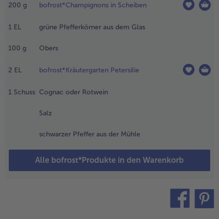
uskühlen
200
g
bofrost*Champignons in Scheiben
assen und
eweils in 5
1
EL
grüne Pfefferkörner aus dem Glas
is 6
treifen
100
g
Obers
chneiden.
2
EL
bofrost*Kräutergarten Petersilie
.
wiebeln
1
Schuss
Cognac oder Rotwein
nd
noblauch
Salz
bziehen;
ie
schwarzer Pfeffer aus der Mühle
wiebel in
inge
chneiden,
Alle bofrost*Produkte in den Warenkorb
en
noblauch
urch eine
resse
rücken.
teilen
pin it