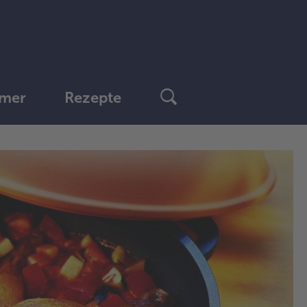
mer
Rezepte
1.
Die
ge