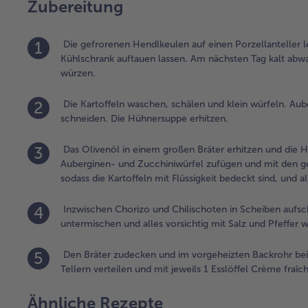
Zubereitung
1
Die gefrorenen Hendlkeulen auf einen Porzellanteller 
Kühlschrank auftauen lassen. Am nächsten Tag kalt abwa
würzen.
2
Die Kartoffeln waschen, schälen und klein würfeln. Aub
schneiden. Die Hühnersuppe erhitzen.
3
Das Olivenöl in einem großen Bräter erhitzen und die He
Auberginen- und Zucchiniwürfel zufügen und mit den g
sodass die Kartoffeln mit Flüssigkeit bedeckt sind, und a
4
Inzwischen Chorizo und Chilischoten in Scheiben aufs
untermischen und alles vorsichtig mit Salz und Pfeffer 
5
Den Bräter zudecken und im vorgeheizten Backrohr bei
Tellern verteilen und mit jeweils 1 Esslöffel Crème fraîc
Ähnliche Rezepte