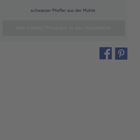
schwarzer Pfeffer aus der Mühle
toffeln
Alle bofrost*Produkte in den Warenkorb
schen,
älen und
in
feln.
teilen
pin
bergine
it
 Zucchini
schen,
tzen und
nfalls in
rfel
neiden.
hnersuppe
itzen.
 Olivenöl