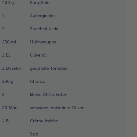
400
g
Kartoffeln
ndlkeulen
 einen
1
Aubergine(n)
zellanteller
en, mit
2
Zucchini, klein
rsichtfolie
decken und
250
ml
Hühnersuppe
 besten
er Nacht im
2
EL
Olivenöl
hlschrank
tauen
2
Dose(n)
geschälte Tomaten
sen. Am
hsten Tag
230
g
Chorizo
t
waschen,
2
kleine Chilischoten
chenrolle
20
Stück
schwarze, entsteinte Oliven
ocken
fen und mit
z und
4
EL
Crème fraîche
ffer
rzen.
Salz