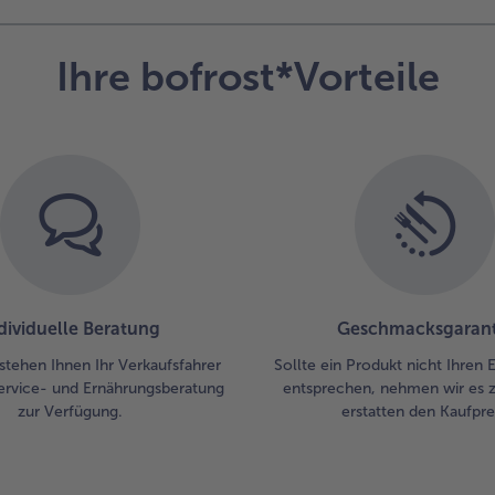
Flü
bed
Ihre bofrost*Vorteile
und
au
las
4.
In
Ch
Chi
in 
auf
Zu
mit
dividuelle Beratung
Geschmacksgarant
Oli
He
stehen Ihnen Ihr Verkaufsfahrer
Sollte ein Produkt nicht Ihren
ge
ervice- und Ernährungsberatung
entsprechen, nehmen wir es 
un
zur Verfügung.
erstatten den Kaufprei
und
vor
Sal