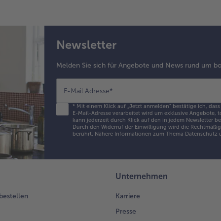
Pfe
wü
5.
Newsletter
Den
zu
im
Melden Sie sich für Angebote und News rund um bo
vor
Bac
E-Mail Adresse
*
180
35
*
Mit einem Klick auf „Jetzt anmelden" bestätige ich, dass
E-Mail-Adresse verarbeitet wird um exklusive Angebote, t
gar
kann jederzeit durch Klick auf den in jedem Newsletter b
He
Durch den Widerruf der Einwilligung wird die Rechtmäßigk
berührt. Nähere Informationen zum Thema Datenschutz u
auf
ver
mit
Ess
Unternehmen
fra
ser
 bestellen
Karriere
Presse