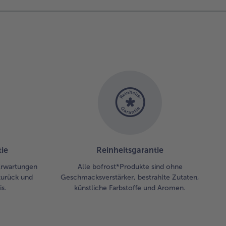
ssigkeit
eckt sind,
 alles kurz
fkochen
sen.
zwischen
orizo und
lischoten
Scheiben
schneiden.
sammen
 den
ie
Reinheitsgarantie
ven zur
ndlpfanne
 Erwartungen
Alle bofrost*Produkte sind ohne
ben,
zurück und
Geschmacksverstärker, bestrahlte Zutaten,
termischen
s.
künstliche Farbstoffe und Aromen.
 alles
sichtig mit
z und