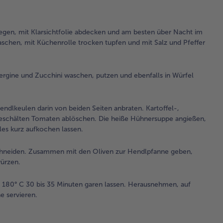
2.
Die
legen, mit Klarsichtfolie abdecken und am besten über Nacht im
Kar
schen, mit Küchenrolle trocken tupfen und mit Salz und Pfeffer
wa
sch
kle
ergine und Zucchini waschen, putzen und ebenfalls in Würfel
wür
Au
und
ndlkeulen darin von beiden Seiten anbraten. Kartoffel-,
wa
eschälten Tomaten ablöschen. Die heiße Hühnersuppe angießen,
pu
lles kurz aufkochen lassen.
ebe
Wü
sch
chneiden. Zusammen mit den Oliven zur Hendlpfanne geben,
Die
würzen.
Hü
erh
 180° C 30 bis 35 Minuten garen lassen. Herausnehmen, auf
he servieren.
3.
Das