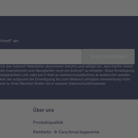
ffer
rzen.
 Bräter
decken und
frost* an.
geheizten
krohr bei
Jetzt anmelden
° C 30 bis
 Minuten
 ich den bofrost* Newsletter abonnieren möchte und willige ein, dass hierfür meine
olle Inspirationen und Neuigkeiten rund um bofrost* zu erhalten. Diese Einwilligung
en lassen.
ereitgestellten Link oder per E-Mail an datenschutz@bofrost.at widerrufen werden.
rausnehmen,
eit der aufgrund der Einwilligung bis zum Widerruf erfolgten Verarbeitung nicht
nd zu Ihren Rechten finden Sie in unseren
Datenschutzhinweisen
.
 Tellern
teilen und
 jeweils 1
löffel Crème
Über uns
îche
vieren.
Produktqualität
Reinheits- & Geschmacksgarantie