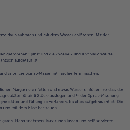
3.
Un
60
fra
un
ge
ierte darin anbraten und mit dem Wasser ablöschen. Mit der
Spi
Zw
Kn
en gefrorenen Spinat und die Zwiebel- und Knoblauchwürfel
zuf
änzlich aufgetaut ist.
Mi
las
n und unter die Spinat-Masse mit Faschiertem mischen.
Spi
auf
ichen Margarine einfetten und etwas Wasser einfüllen, so dass der
4.
sagneblätter (5 bis 6 Stück) auslegen und ⅓ der Spinat-Mischung
Das
gneblätter und Füllung so verfahren, bis alles aufgebraucht ist. Die
ver
en und mit dem Käse bestreuen.
mit
Pfe
 garen. Herausnehmen, kurz ruhen lassen und heiß servieren.
Ma