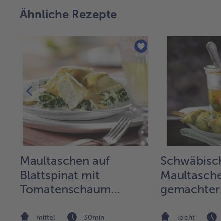
Ähnliche Rezepte
Maultaschen auf
Schwäbisc
Blattspinat mit
Maultasche
Tomatenschaum
gemachter
überbacken
Gemüsesu
mittel
30min
leicht