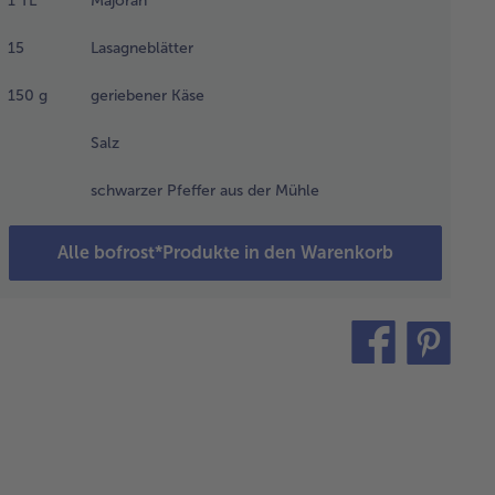
1
TL
Majoran
ter Rühren
15
Lasagneblätter
0 g Créme
îche zugeben
150
g
geriebener Käse
d dann den
frorenen
Salz
nat und die
iebel- und
schwarzer Pfeffer aus der Mühle
oblauchwürfel
ügen. Ca. 10
nuten köcheln
Alle bofrost*Produkte in den Warenkorb
sen, bis der
nat gänzlich
getaut ist.
teilen
pin
it
 Ei
quirlen,
 Salz,
ffer und
joran