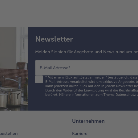
bes
6.
Im
vor
Bac
Newsletter
200
35
Melden Sie sich für Angebote und News rund um bo
gar
He
kur
E-Mail Adresse
*
las
*
Mit einem Klick auf „Jetzt anmelden" bestätige ich, dass
ser
E-Mail-Adresse verarbeitet wird um exklusive Angebote, t
kann jederzeit durch Klick auf den in jedem Newsletter b
Durch den Widerruf der Einwilligung wird die Rechtmäßigk
berührt. Nähere Informationen zum Thema Datenschutz u
Unternehmen
 bestellen
Karriere