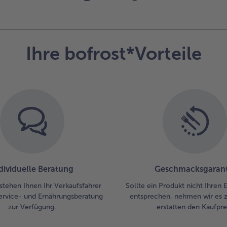
Las
(5 
au
⅓ d
Ihre bofrost*Vorteile
Mi
Fa
ein
der
Sch
Las
und
so 
bis
au
ist
Nu
dividuelle Beratung
Geschmacksgarant
mit
stehen Ihnen Ihr Verkaufsfahrer
Sollte ein Produkt nicht Ihren
Cr
ervice- und Ernährungsberatung
entsprechen, nehmen wir es 
bes
zur Verfügung.
erstatten den Kaufprei
un
Kä