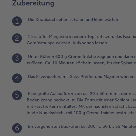
Zubereitung
1
Die Knoblauchzehen schälen und klein würfeln.
2
1 Esslöffel Margarine in einem Topf erhitzen, das Fasch
Gemüsesuppe würzen. Aufkochen lassen.
3
Unter Rühren 600 g Créme fraîche zugeben und dann d
zufügen. Ca. 10 Minuten köcheln lassen, bis der Spinat g
4
Das Ei verquirlen, mit Salz, Pfeffer und Majoran würze
5
Eine große Auflaufform von ca. 20 x 30 cm mit der restl
Boden knapp bedeckt ist. Die Form mit einer Schicht La
mit Faschiertem einfüllen. Mit der nächsten Schicht Lasa
letzte Nudelschicht mit 100 g Crème fraîche bestreich
6
Im vorgeheizten Backofen bei 200° C 30 bis 35 Minuten