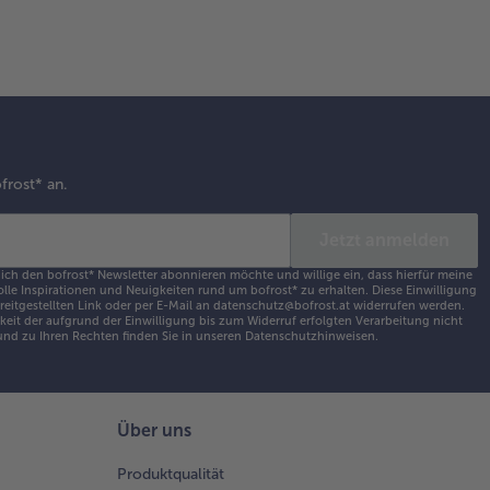
treuen.
geheizten
kofen bei
° C 30 bis
 Minuten
frost* an.
en.
rausnehmen,
z ruhen
Jetzt anmelden
sen und heiß
 ich den bofrost* Newsletter abonnieren möchte und willige ein, dass hierfür meine
vieren.
olle Inspirationen und Neuigkeiten rund um bofrost* zu erhalten. Diese Einwilligung
ereitgestellten Link oder per E-Mail an datenschutz@bofrost.at widerrufen werden.
eit der aufgrund der Einwilligung bis zum Widerruf erfolgten Verarbeitung nicht
nd zu Ihren Rechten finden Sie in unseren
Datenschutzhinweisen
.
Über uns
Produktqualität