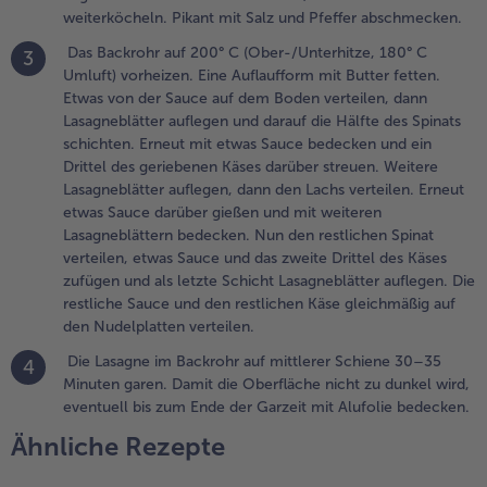
bschmecken.
weiterköcheln. Pikant mit Salz und Pfeffer abschmecken.
Das Backrohr auf 200° C (Ober-/Unterhitze, 180° C
3
.
Umluft) vorheizen. Eine Auflaufform mit Butter fetten.
as Backrohr auf
Etwas von der Sauce auf dem Boden verteilen, dann
00° C
Lasagneblätter auflegen und darauf die Hälfte des Spinats
Ober-/Unterhitze,
schichten. Erneut mit etwas Sauce bedecken und ein
80° C Umluft)
Drittel des geriebenen Käses darüber streuen. Weitere
orheizen. Eine
Lasagneblätter auflegen, dann den Lachs verteilen. Erneut
uflaufform mit
etwas Sauce darüber gießen und mit weiteren
utter fetten.
Lasagneblättern bedecken. Nun den restlichen Spinat
twas von der
verteilen, etwas Sauce und das zweite Drittel des Käses
auce auf dem
zufügen und als letzte Schicht Lasagneblätter auflegen. Die
oden verteilen,
restliche Sauce und den restlichen Käse gleichmäßig auf
ann
den Nudelplatten verteilen.
asagneblätter
uflegen und
Die Lasagne im Backrohr auf mittlerer Schiene 30–35
4
arauf die Hälfte
Minuten garen. Damit die Oberfläche nicht zu dunkel wird,
es Spinats
eventuell bis zum Ende der Garzeit mit Alufolie bedecken.
chichten. Erneut
Ähnliche Rezepte
it etwas Sauce
edecken und ein