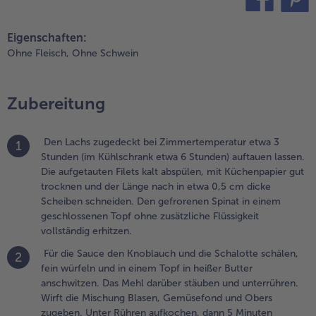
chälen, fein
ürfeln und in
teilen
pin it
inem Topf in
Eigenschaften:
eißer Butter
Ohne Fleisch,
Ohne Schwein
nschwitzen.
as Mehl
arüber
Zubereitung
täuben und
nterrühren.
irft die
Den Lachs zugedeckt bei Zimmertemperatur etwa 3
1
ischung
Stunden (im Kühlschrank etwa 6 Stunden) auftauen lassen.
lasen,
Die aufgetauten Filets kalt abspülen, mit Küchenpapier gut
emüsefond
trocknen und der Länge nach in etwa 0,5 cm dicke
nd Obers
Scheiben schneiden. Den gefrorenen Spinat in einem
ugeben.
geschlossenen Topf ohne zusätzliche Flüssigkeit
nter Rühren
vollständig erhitzen.
ufkochen,
ann 5
Für die Sauce den Knoblauch und die Schalotte schälen,
2
inuten
fein würfeln und in einem Topf in heißer Butter
eiterköcheln.
anschwitzen. Das Mehl darüber stäuben und unterrühren.
ikant mit Salz
Wirft die Mischung Blasen, Gemüsefond und Obers
nd Pfeffer
zugeben. Unter Rühren aufkochen, dann 5 Minuten