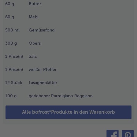
üchenpapier gut
60
g
Butter
rocknen und der
änge nach in etwa
60
g
Mehl
,5 cm dicke
cheiben
500
ml
Gemüsefond
chneiden. Den
efrorenen Spinat
300
g
Obers
n einem
eschlossenen
1
Prise(n)
Salz
opf ohne
usätzliche
1
Prise(n)
weißer Pfeffer
lüssigkeit
ollständig
12
Stück
Lasagneblätter
rhitzen.
100
g
geriebener Parmigiano Reggiano
.
ür die Sauce
en
Alle bofrost*Produkte in den Warenkorb
noblauch
nd die
chalotte