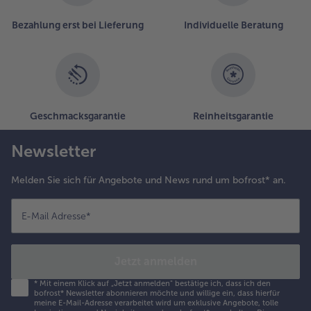
uflegen. Die
estliche Sauce
Bezahlung erst bei Lieferung
Individuelle Beratung
nd den restlichen
äse gleichmäßig
uf den
udelplatten
erteilen.
.
Geschmacksgarantie
Reinheitsgarantie
ie
asagne im
Newsletter
ackrohr
uf
Melden Sie sich für Angebote und News rund um bofrost* an.
ittlerer
chiene
E-Mail Adresse
*
0–35
inuten
aren.
Jetzt anmelden
amit die
berfläche
*
Mit einem Klick auf „Jetzt anmelden" bestätige ich, dass ich den
icht zu
bofrost* Newsletter abonnieren möchte und willige ein, dass hierfür
meine E-Mail-Adresse verarbeitet wird um exklusive Angebote, tolle
unkel