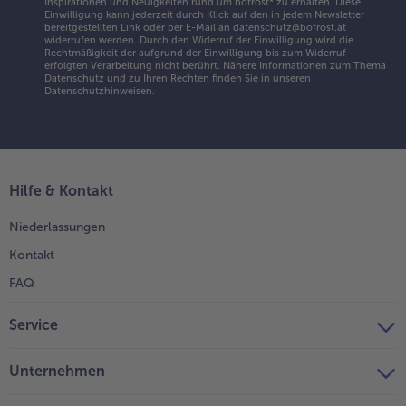
Inspirationen und Neuigkeiten rund um bofrost* zu erhalten. Diese
ird,
Einwilligung kann jederzeit durch Klick auf den in jedem Newsletter
bereitgestellten Link oder per E-Mail an datenschutz@bofrost.at
ventuell
widerrufen werden. Durch den Widerruf der Einwilligung wird die
is zum
Rechtmäßigkeit der aufgrund der Einwilligung bis zum Widerruf
erfolgten Verarbeitung nicht berührt. Nähere Informationen zum Thema
nde der
Datenschutz und zu Ihren Rechten finden Sie in unseren
arzeit mit
Datenschutzhinweisen
.
lufolie
edecken.
Hilfe & Kontakt
Niederlassungen
Kontakt
FAQ
Service
Unternehmen