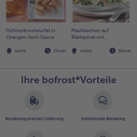
lätterteig
it einem
eiteren
rittel der
Hühnerbrustwürfel in
Maultaschen auf
erlassenen
Orangen-Senf-Sauce
Blattspinat mit
utter
Tomatenschaum
estreichen.
überbacken
ie
n
leicht
25min
mittel
30min
pinatmasse
uf das
ntere
rittel der
Ihre bofrost*Vorteile
eigplatte
erteilen. Mit
ilfe des
üchentuchs
ufrollen.
ie
Bezahlung erst bei Lieferung
Individuelle Beratung
eitlichen
nden
inschlagen