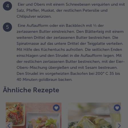
inem
Eier und Obers mit einem Schneebesen verquirlen und mit
4
chneebesen
Salz, Pfeffer, Muskat, der restlichen Petersilie und
erquirlen
Chilipulver würzen.
nd mit Salz,
Eine Auflaufform oder ein Backblech mit ⅓ der
feffer,
5
zerlassenen Butter einstreichen. Den Blätterteig mit einem
uskat, der
weiteren Drittel der zerlassenen Butter bestreichen. Die
estlichen
Spinatmasse auf das untere Drittel der Teigplatte verteilen.
etersilie
Mit Hilfe des Küchentuchs aufrollen. Die seitlichen Enden
nd
einschlagen und den Strudel in die Auflaufform legen. Mit
hilipulver
der restlichen zerlassenen Butter bestreichen, mit der Eier-
ürzen.
Obers-Mischung übergießen und mit Sesam bestreuen.
Den Strudel im vorgeheizten Backofen bei 200° C 35 bis
.
40 Minuten goldbraun backen.
ine
uflaufform
Ähnliche Rezepte
der ein
ackblech
it ⅓ der
erlassenen
utter
instreichen.
en