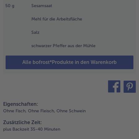
inuten bei
50
g
Sesamsaat
eringer Hitze
aren. Den
Mehl für die Arbeitsfläche
eckel
bnehmen und
Salz
olange
eitergaren, bis
schwarzer Pfeffer aus der Mühle
ie Flüssigkeit
ollständig
erkocht ist. Den
Alle bofrost*Produkte in den Warenkorb
opf vom Herd
ehmen und den
pinat etwas
bkühlen lassen.
.
teilen
pin it
Eigenschaften:
ie
inienkerne in
Ohne Fisch,
Ohne Fleisch,
Ohne Schwein
iner
Zusätzliche Zeit:
eschichteten
plus Backzeit 35-40 Minuten
fanne ohne
ettzugabe