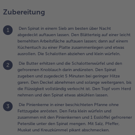
nrösten. Den
Zubereitung
eta klein
ürfeln und
usammen
Den Spinat in einem Sieb am besten über Nacht
1
it den
abgedeckt auftauen lassen. Den Blätterteig auf einer leicht
inienkernen
bemehlten Arbeitsfläche auftauen lassen; dann auf einem
nd 1 Esslöffel
Küchentuch zu einer Platte zusammenlegen und etwas
efrorener
ausrollen. Die Schalotten abziehen und klein würfeln.
etersilie
nter den
Die Butter erhitzen und die Schalottenwürfel und den
2
pinat
gefrorenen Knoblauch darin andünsten. Den Spinat
engen. Mit
zugeben und zugedeckt 5 Minuten bei geringer Hitze
alz, Pfeffer,
garen. Den Deckel abnehmen und solange weitergaren, bis
uskat und
die Flüssigkeit vollständig verkocht ist. Den Topf vom Herd
reuzkümmel
nehmen und den Spinat etwas abkühlen lassen.
ikant
Die Pinienkerne in einer beschichteten Pfanne ohne
3
bschmecken.
Fettzugabe anrösten. Den Feta klein würfeln und
zusammen mit den Pinienkernen und 1 Esslöffel gefrorener
.
Petersilie unter den Spinat mengen. Mit Salz, Pfeffer,
ier und
Muskat und Kreuzkümmel pikant abschmecken.
bers mit