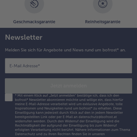
nd den
trudel in die
uflaufform
Geschmacksgarantie
Reinheitsgarantie
egen. Mit
er
Newsletter
estlichen
erlassenen
utter
Melden Sie sich für Angebote und News rund um bofrost* an.
estreichen,
it der Eier-
E-Mail Adresse
*
bers-
ischung
bergießen
Jetzt anmelden
nd mit
esam
*
Mit einem Klick auf „Jetzt anmelden" bestätige ich, dass ich den
estreuen.
bofrost* Newsletter abonnieren möchte und willige ein, dass hierfür
meine E-Mail-Adresse verarbeitet wird um exklusive Angebote, tolle
en Strudel
Inspirationen und Neuigkeiten rund um bofrost* zu erhalten. Diese
m
Einwilligung kann jederzeit durch Klick auf den in jedem Newsletter
bereitgestellten Link oder per E-Mail an datenschutz@bofrost.at
orgeheizten
widerrufen werden. Durch den Widerruf der Einwilligung wird die
ackofen bei
Rechtmäßigkeit der aufgrund der Einwilligung bis zum Widerruf
erfolgten Verarbeitung nicht berührt. Nähere Informationen zum Thema
00° C 35
Datenschutz und zu Ihren Rechten finden Sie in unseren