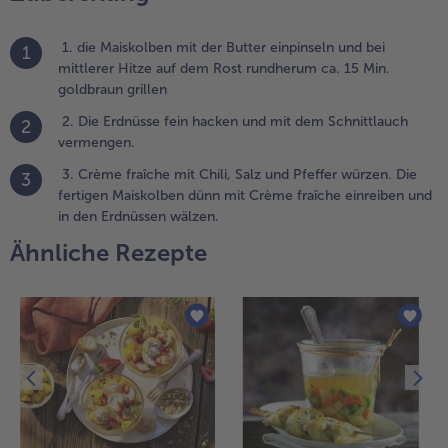
ertigen
aiskolben
1. die Maiskolben mit der Butter einpinseln und bei
1
ünn mit ​
mittlerer Hitze auf dem Rost rundherum ca. 15 Min.
rème
goldbraun grillen
raîche
2. Die Erdnüsse fein hacken und mit dem Schnittlauch
2
inreiben
vermengen.
nd in den
rdnüssen
3. ​Crème fraîche mit Chili, Salz und Pfeffer würzen. Die
3
älzen.
fertigen Maiskolben dünn mit ​Crème fraîche einreiben und
in den Erdnüssen wälzen.
Ähnliche Rezepte