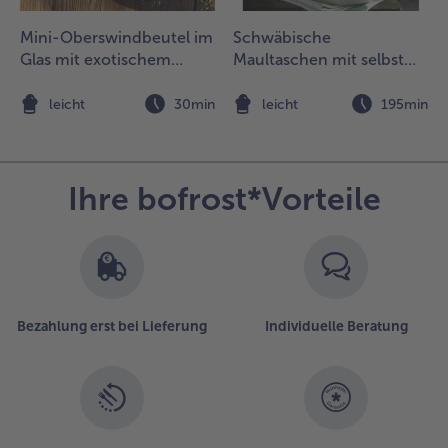
Mini-Oberswindbeutel im
Schwäbische
Glas mit exotischem
Maultaschen mit selbst
Früchte-Kompott
gemachter Gemüsesuppe
n
leicht
30min
leicht
195min
Ihre bofrost*Vorteile
Bezahlung erst bei Lieferung
Individuelle Beratung