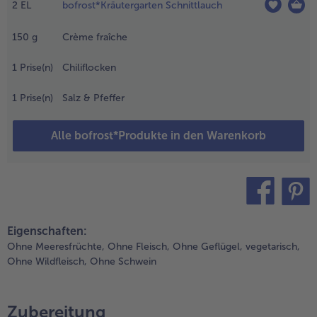
em Rost
2
EL
bofrost*Kräutergarten Schnittlauch
undherum
a. 15 Min.
150
g
Crème fraîche
oldbraun
rillen
1
Prise(n)
Chiliflocken
.
1
Prise(n)
Salz & Pfeffer
. Die
rdnüsse
Alle bofrost*Produkte in den Warenkorb
ein hacken
nd mit
em
chnittlauch
ermengen.
teilen
pin it
.
Eigenschaften:
. ​Crème
Ohne Meeresfrüchte,
Ohne Fleisch,
Ohne Geflügel,
vegetarisch,
raîche mit
Ohne Wildfleisch,
Ohne Schwein
hili, Salz
nd Pfeffer
ürzen.
Zubereitung
ie