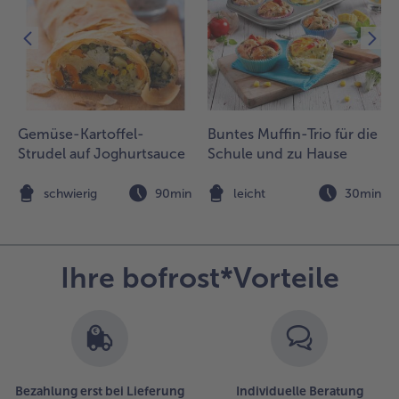
ie Soße
inrühren.
.
eispapier
inzeln in
armen
Gemüse-Kartoffel-
Buntes Muffin-Trio für die
asser kurz
Strudel auf Joghurtsauce
Schule und zu Hause
inweichen
nd auf ein
euchtes
n
schwierig
90min
leicht
30min
uch legen.
eweils
inige
lasnudeln,
Ihre bofrost*Vorteile
ok-
emüse
nd
äuchertofu
ittig
latzieren,
Bezahlung erst bei Lieferung
Individuelle Beratung
räuter und