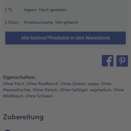
ürzen. Zur
eite stellen
1
TL
Ingwer, frisch gerieben
nd abkühlen
assen.
1
Stück
Knoblauchzehe, fein gehackt
.
Alle bofrost*Produkte in den Warenkorb
chlangengurke
nd rote
aprika in feine
treifen
chneiden,
angowürfel je
teilen
pin it
ach
Eigenschaften:
ewünschter
Ohne Fisch,
Ohne Rindfleisch,
Ohne Gluten,
vegan,
Ohne
röße noch
Meeresfrüchte,
Ohne Fleisch,
Ohne Geflügel,
vegetarisch,
Ohne
inmal kleiner
Wildfleisch,
Ohne Schwein
ürfeln. Mit
ehacktem
oriander
Zubereitung
ntermengen.