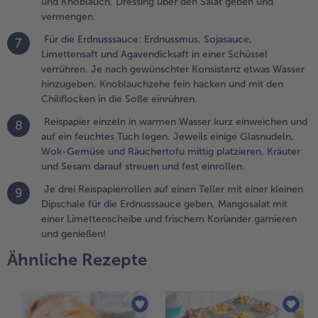
und Knoblauch. Dressing über den Salat geben und
vermengen.
Für die Erdnusssauce: Erdnussmus, Sojasauce,
ür die
7
Limettensaft und Agavendicksaft in einer Schüssel
rdnusssauce:
verrühren. Je nach gewünschter Konsistenz etwas Wasser
rdnussmus,
hinzugeben. Knoblauchzehe fein hacken und mit den
ojasauce,
Chiliflocken in die Soße einrühren.
imettensaft
nd
Reispapier einzeln in warmen Wasser kurz einweichen und
8
gavendicksaft
auf ein feuchtes Tuch legen. Jeweils einige Glasnudeln,
n einer
Wok-Gemüse und Räuchertofu mittig platzieren, Kräuter
chüssel
und Sesam darauf streuen und fest einrollen.
errühren. Je
ach
Je drei Reispapierrollen auf einen Teller mit einer kleinen
9
ewünschter
Dipschale für die Erdnusssauce geben, Mangosalat mit
onsistenz
einer Limettenscheibe und frischem Koriander garnieren
twas Wasser
und genießen!
inzugeben.
Ähnliche Rezepte
noblauchzehe
ein hacken
nd mit den
hiliflocken in