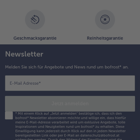
esam
arauf
treuen und
est
inrollen.
Geschmacksgarantie
Reinheitsgarantie
.
e drei
Newsletter
eispapierrollen
uf einen Teller
Melden Sie sich für Angebote und News rund um bofrost* an.
it einer
leinen
E-Mail Adresse
*
ipschale für
ie
rdnusssauce
Jetzt anmelden
eben,
angosalat mit
*
Mit einem Klick auf „Jetzt anmelden" bestätige ich, dass ich den
iner
bofrost* Newsletter abonnieren möchte und willige ein, dass hierfür
meine E-Mail-Adresse verarbeitet wird um exklusive Angebote, tolle
imettenscheibe
Inspirationen und Neuigkeiten rund um bofrost* zu erhalten. Diese
nd frischem
Einwilligung kann jederzeit durch Klick auf den in jedem Newsletter
bereitgestellten Link oder per E-Mail an datenschutz@bofrost.at
oriander
widerrufen werden. Durch den Widerruf der Einwilligung wird die