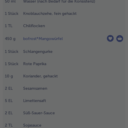
50
ml
Wasser (nach Bedarf für die Konsistenz)
fanne mit ca.
 EL Sesamöl
1
Stück
Knoblauchzehe, fein gehackt
rhitzen.
äuchertofu
1
TL
Chiliflocken
unächst darin
nbraten,
450
g
bofrost*Mangowürfel
erausnehmen
nd Öl
1
Stück
Schlangengurke
ntsorgen. 2
rische EL
1
Stück
Rote Paprika
esamöl in die
fanne geben
10
g
Koriander, gehackt
nd den
unten Wok-
2
EL
Sesamsamen
ix darin fertig
aren. Mit 1 TL
ojasauce und
5
EL
Limettensaft
lls
ewünscht mit
2
EL
Süß-Sauer-Sauce
twas
hiliflocken
2
TL
Sojasauce