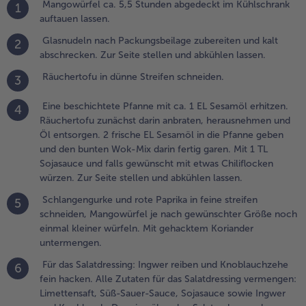
.
Mangowürfel ca. 5,5 Stunden abgedeckt im Kühlschrank
1
ür das
auftauen lassen.
alatdressing:
Glasnudeln nach Packungsbeilage zubereiten und kalt
2
ngwer reiben
abschrecken. Zur Seite stellen und abkühlen lassen.
nd
noblauchzehe
Räuchertofu in dünne Streifen schneiden.
3
ein hacken.
lle Zutaten
Eine beschichtete Pfanne mit ca. 1 EL Sesamöl erhitzen.
4
ür das
Räuchertofu zunächst darin anbraten, herausnehmen und
alatdressing
Öl entsorgen. 2 frische EL Sesamöl in die Pfanne geben
ermengen:
und den bunten Wok-Mix darin fertig garen. Mit 1 TL
imettensaft,
Sojasauce und falls gewünscht mit etwas Chiliflocken
üß-Sauer-
würzen. Zur Seite stellen und abkühlen lassen.
auce,
Schlangengurke und rote Paprika in feine streifen
ojasauce
5
schneiden, Mangowürfel je nach gewünschter Größe noch
owie Ingwer
einmal kleiner würfeln. Mit gehacktem Koriander
nd
untermengen.
noblauch.
ressing über
Für das Salatdressing: Ingwer reiben und Knoblauchzehe
6
en Salat
fein hacken. Alle Zutaten für das Salatdressing vermengen:
eben und
Limettensaft, Süß-Sauer-Sauce, Sojasauce sowie Ingwer
ermengen.