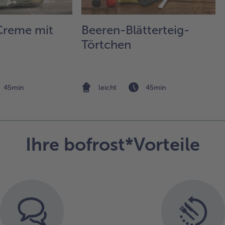
Ob
un
Creme mit
Beeren-Blätterteig-
und
in 
Törtchen
Ta
gie
Kü
ca.
45min
leicht
45min
erk
las
5.
In
Ihre bofrost*Vorteile
sch
fei
Zuc
ein
mit
go
kar
las