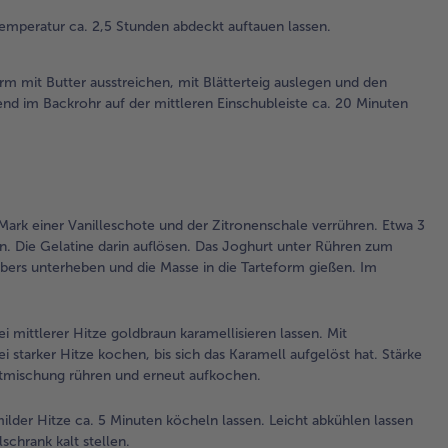
ein
peratur ca. 2,5 Stunden abdeckt auftauen lassen.
An
im
auf
rm mit Butter ausstreichen, mit Blätterteig auslegen und den
mit
nd im Backrohr auf der mittleren Einschubleiste ca. 20 Minuten
Ein
ca.
Mi
ba
3.
ark einer Vanilleschote und der Zitronenschale verrühren. Etwa 3
Die
n. Die Gelatine darin auflösen. Das Joghurt unter Rühren zum
Gel
ers unterheben und die Masse in die Tarteform gießen. Im
ka
Wa
ein
 mittlerer Hitze goldbraun karamellisieren lassen. Mit
starker Hitze kochen, bis sich das Karamell aufgelöst hat. Stärke
4.
aftmischung rühren und erneut aufkochen.
Da
ste
der Hitze ca. 5 Minuten köcheln lassen. Leicht abkühlen lassen
Da
chrank kalt stellen.