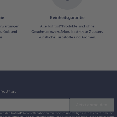
angensaft
öschen,
gwer
ie
Reinheitsgarantie
geben und
lange bei
 Erwartungen
Alle bofrost*Produkte sind ohne
rker Hitze
zurück und
Geschmacksverstärker, bestrahlte Zutaten,
hen, bis
s.
künstliche Farbstoffe und Aromen.
h das
ramell
gelöst hat.
rke in etwas
ltem Wasser
ttrühren, in
e kochende
ftmischung
ren und
eut
frost* an.
fkochen.
Jetzt anmelden
anas und
 ich den bofrost* Newsletter abonnieren möchte und willige ein, dass hierfür meine
kosraspeln
olle Inspirationen und Neuigkeiten rund um bofrost* zu erhalten. Diese Einwilligung