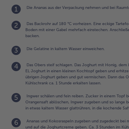
1
Die Ananas aus der Verpackung nehmen und bei Raumtem
2
Das Backrohr auf 180 °C vorheizen. Eine eckige Tartefo
Boden mit einer Gabel mehrfach einstechen. Anschließe
backen.
3
Die Gelatine in kaltem Wasser einweichen.
4
Das Obers steif schlagen. Das Joghurt mit Honig, dem M
EL Joghurt in einen kleinen Kochtopf geben und erhitze
übrigen Joghurt geben und gut vermischen. Dann das Ob
Kühlschrank ca. 1 Stunde erkalten lassen.
5
Ingwer schälen und fein reiben. Zucker in einem Topf bei
Orangensaft ablöschen, Ingwer zugeben und so lange bei 
in etwas kaltem Wasser glattrühren, in die kochende S
6
Ananas und Kokosraspeln zugeben und zugedeckt bei mil
und auf die Joghurtcreme geben. Ca. 3 Stunden im Kühls