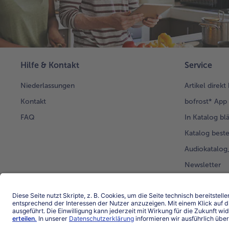
Hilfe & Kontakt
Service
Niederlassungen
Artikel direkt
Kontakt
bofrost* App
FAQ
In Katalog bl
Katalog beste
Audiokatalo
Newsletter
Kunden werb