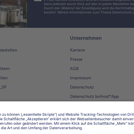
kann jederzeit durch Klick auf den in jedem Newsletter b
zu
Durch den Widerruf der Einwilligung wird die Rechtmäßigk
zug
berührt. Nähere Informationen zum Thema Datenschutz u
mil
ca.
kö
las
Unternehmen
ab
las
 bestellen
Karriere
die
Presse
Jo
geb
ättern
AGB
St
llen
Impressum
Kü
g_SP
Datenschutz
kal
Datenschutz bofrost*App
7.
en Kunden
Erklärung zur Barrierefreiheit
In
Rh
sch
St
sc