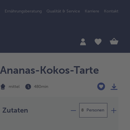
Ernährungsberatung
Qualität & Service
Karriere
Kontakt
Ananas-Kokos-Tarte
mittel
480 min
Zubereitung
Zutaten
Personen
 Ananas aus
r Verpackung