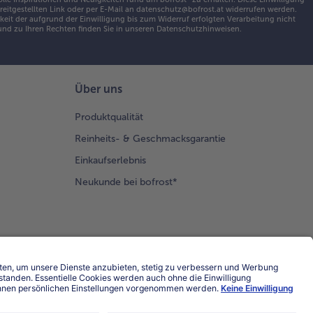
ereitgestellten Link oder per E-Mail an datenschutz@bofrost.at widerrufen werden.
geben und
eit der aufgrund der Einwilligung bis zum Widerruf erfolgten Verarbeitung nicht
edeckt bei
nd zu Ihren Rechten finden Sie in unseren
Datenschutzhinweisen
.
der Hitze
 5 Minuten
cheln
sen. Leicht
Über uns
kühlen
sen und auf
Produktqualität
Reinheits- & Geschmacksgarantie
ghurtcreme
en. Ca. 3
Einkaufserlebnis
unden im
Neukunde bei bofrost*
hlschrank
t stellen.
zwischen
abarber
älen, in
ücke
hneiden