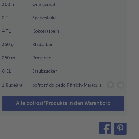
stechen.
300
ml
Orangensaft
schließend
 Backrohr
2
TL
Speisestärke
 der
tleren
4
TL
Kokosraspeln
schubleiste
 20
350
g
Rhabarber
nuten
cken.
250
ml
Prosecco
8
EL
Staubzucker
atine in
1
Kugel(n)
bofrost*dolcedo Pfirsich-Maracuja
ltem
sser
weichen.
Alle bofrost*Produkte in den Warenkorb
s Obers
if schlagen.
teilen
pin
s Joghurt
it