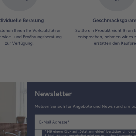
Or
abl
In
dividuelle Beratung
Geschmacksgarant
zu
so 
stehen Ihnen Ihr Verkaufsfahrer
Sollte ein Produkt nicht Ihren
sta
ervice- und Ernährungsberatung
entsprechen, nehmen wir es 
koc
zur Verfügung.
erstatten den Kaufprei
sic
Ka
auf
Stä
ka
gla
di
Sa
Newsletter
rüh
ern
Melden Sie sich für Angebote und News rund um bo
au
E-Mail Adresse
*
6.
An
*
Mit einem Klick auf „Jetzt anmelden" bestätige ich, dass
Ko
E-Mail-Adresse verarbeitet wird um exklusive Angebote, t